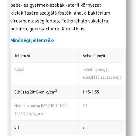
baba- és gyermek-szobák -steril környezet
kialakítására szolgáló festék, ahol a baktérium,
vírusmentesség fontos; Felhordható vakolatra,
betonra, gipszkartonra, fára stb. is.
Minőségi jellemzők:
Jellemző
Selyemfényű
Külső
Fehér homogén
eloszlású szuszpenzió
3
1,45-1,55
Sűrűség 20ºC-on, g/cm
Nem illó anyag (MSZ ISO 1515)
60
120ºC, 1ó, %, min.
pH
7