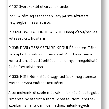
P 102 Gyerekektől elzárva tartandó.
P271 Kizárólag szabadban vagy jól szellőztetett
helyiségben használható.
P 302+P352 HA BŐRRE KERÜL: Hideg vízzel/nedves
kötéssel kell hűsíteni.
P 305+P351+P338 SZEMBE KERÜLÉS esetén: Több
percig tartó óvatos öblítés vízzel. Adott esetben a
kontaktlencsék eltávolítása, ha könnyen megoldható.
Az öblítés folytatása.
P 333+P313 Bőrirritáció vagy kiütések megjelenése
esetén: orvosi ellátást kell kérni.
A termékeinkről szóló műszaki információkat legjobb
ismereteink szerint állítottuk össze. Nem lehetnek
azonban ismertek minden felhasználónk egyedi