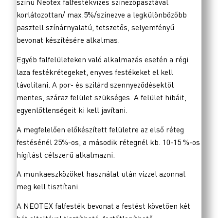
színű Neotex falfestékvizes színezőpasztával
korlátozottan/ max.5%/színezve a legkülönbözőbb
pasztell színárnyalatú, tetszetős, selyemfényű
bevonat készítésére alkalmas.
Egyéb falfelületeken való alkalmazás esetén a régi
laza festékrétegeket, enyves festékeket el kell
távolítani. A por- és szilárd szennyeződésektől
mentes, száraz felület szükséges. A felület hibáit,
egyenlőtlenségeit ki kell javítani.
A megfelelően előkészített felületre az első réteg
festésénél 25%-os, a második rétegnél kb. 10-15 %-os
hígítást célszerű alkalmazni.
A munkaeszközöket használat után vízzel azonnal
meg kell tisztítani.
A NEOTEX falfesték bevonat a festést követően két