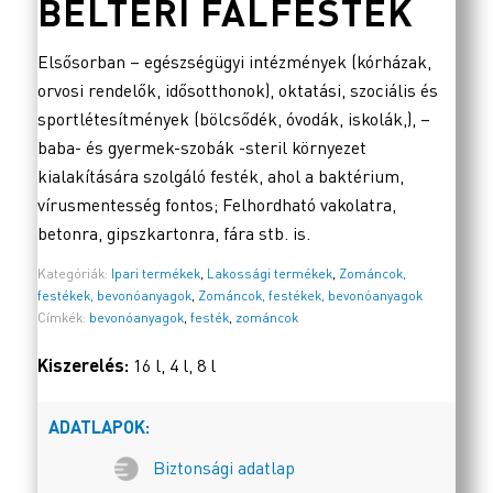
BELTÉRI FALFESTÉK
Elsősorban – egészségügyi intézmények (kórházak,
orvosi rendelők, idősotthonok), oktatási, szociális és
sportlétesítmények (bölcsődék, óvodák, iskolák,), –
baba- és gyermek-szobák -steril környezet
kialakítására szolgáló festék, ahol a baktérium,
vírusmentesség fontos; Felhordható vakolatra,
betonra, gipszkartonra, fára stb. is.
Kategóriák:
Ipari termékek
,
Lakossági termékek
,
Zománcok,
festékek, bevonóanyagok
,
Zománcok, festékek, bevonóanyagok
Címkék:
bevonóanyagok
,
festék
,
zománcok
Kiszerelés:
16 l, 4 l, 8 l
ADATLAPOK:
Biztonsági adatlap