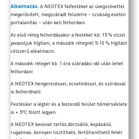
Alkalmazás:
A NEOTEX falfestéket az üvegszövettel
megerősített, megszáradt felületre – szükség esetén
portalanítás – után kell felhordani.
Az első réteg felhordásakor a festéket kb. 15 % vízzel
javasoljuk hígítani, a második rétegnél 5-10 % hígítást
célszerű alkalmazni.
A második réteget kb. 1 óra száradási idő után lehet
felhordani.
A NEOTEX hengerezéssel, ecseteléssel, és szórással
is felhordható.
Festéskor a légtér és a festendő felület hőmérséklete
is + 5ºC fölött legyen.
A NEOTEX bevonat tartós,dörzsálló, kopásálló,
rugalmas, könnyen tisztítható, fertőtleníthető fehér