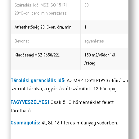
Száradási idő (MSZ ISO 1517)
30
20ºC-on, perc, min porszáraz
Átfesthetőség 20ºC-on, óra, min
1
Bevonat
egyenletes
Kiadósság(MSZ 9650/22):
150 m2/vödör 16l
/réteg
Tárolási garanciális idő:
Az MSZ 13910:1973 előírásai
szerint tárolva, a gyártástól számított 12 hónapig.
o
FAGYVESZÉLYES!
Csak 5
C hőmérséklet felett
tárolható.
Csomagolás:
4l, 8l, 16 literes műanyag vödörben.