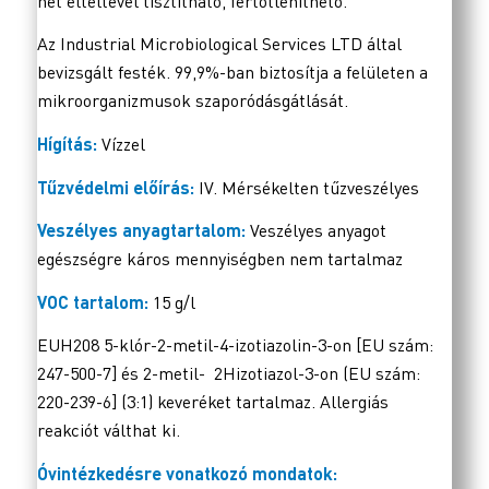
hét elteltével tisztítható, fertőtleníthető.
Az Industrial Microbiological Services LTD által
bevizsgált festék. 99,9%-ban biztosítja a felületen a
mikroorganizmusok szaporódásgátlását.
Hígítás:
Vízzel
Tűzvédelmi előírás:
IV. Mérsékelten tűzveszélyes
Veszélyes anyagtartalom:
Veszélyes anyagot
egészségre káros mennyiségben nem tartalmaz
VOC tartalom:
15 g/l
EUH208 5-klór-2-metil-4-izotiazolin-3-on [EU szám:
247-500-7] és 2-metil- 2Hizotiazol-3-on (EU szám:
220-239-6] (3:1) keveréket tartalmaz. Allergiás
reakciót válthat ki.
Óvintézkedésre vonatkozó mondatok: