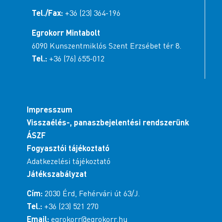
Tel./Fax:
+36 (23) 364-196
Egrokorr Mintabolt
6090 Kunszentmiklós Szent Erzsébet tér 8.
Tel.:
+36 (76) 655-012
Impresszum
Visszaélés-, panaszbejelentési rendszerünk
ÁSZF
Fogyasztói tájékoztató
Adatkezelési tájékoztató
Játékszabályzat
Cím:
2030 Érd, Fehérvári út 63/J.
Tel.:
+36 (23) 521 270
Email:
egrokorr@egrokorr.hu