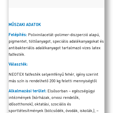
MŰSZAKI ADATOK
Felépítés:
Polivinilacetát-polimer-diszperzió alapú,
pigmentet, töltőanyagot, speciális adalékanyagokat és
antibakteriális adalékanyagot tartalmazó vizes latex
falfesték.
Választék:
NEOTEX falfesték selyemfényű fehér, igény szerint
más szín is rendelhető 200 kg feletti mennyiségtől
Alkalmazási terület:
Elsősorban – egészségügyi
intézmények (kórházak, orvosi rendelők,
idősotthonok), oktatási, szociális és
sportlétesítmények (bölcsődék, óvodák, iskolák,), –