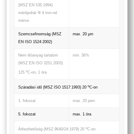
(MSZ EN 535:1994)
mérőpohár Φ 4 mm-rel
mérve
Szemcsefinomság (MSZ
max. 20 µm
EN ISO 1524:2002)
Nem illóanyag tartalom
min. 36%
(MSZ EN ISO 3251:2003)
o
125
C-on, 1 óra
o
Száradási idő (MSZ ISO 1517:1993) 20
C-on
1. fokozat
max. 20 perc
5. fokozat
max. 1 óra
o
Átfesthetőség (MSZ 9640/24:1979) 20
C-on