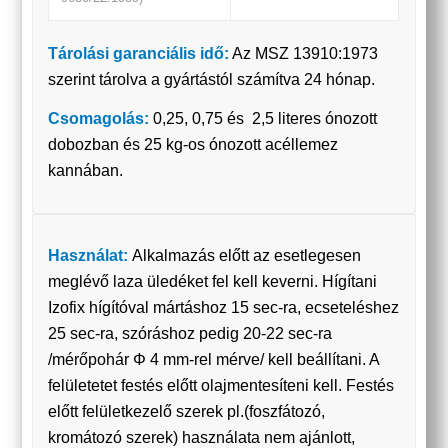
Tárolási garanciális idő:
Az MSZ 13910:1973
szerint tárolva a gyártástól számítva 24 hónap.
Csomagolás:
0,25, 0,75 és 2,5 literes ónozott
dobozban és 25 kg-os ónozott acéllemez
kannában.
Használat:
Alkalmazás előtt az esetlegesen
meglévő laza üledéket fel kell keverni. Hígítani
Izofix hígítóval mártáshoz 15 sec-ra, ecseteléshez
25 sec-ra, szóráshoz pedig 20-22 sec-ra
/mérőpohár Φ 4 mm-rel mérve/ kell beállítani. A
felületetet festés előtt olajmentesíteni kell. Festés
előtt felületkezelő szerek pl.(foszfátozó,
kromátozó szerek) használata nem ajánlott,