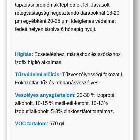
tapadási problémák léphetnek fel. Javasolt
rétegvastagság hegesztendő daraboknál 18-20
µm egyébként 20-25 µm. Ideiglenes védelmet
fedett helyen tárolva 6 hónapig nyújt.
Hígítás:
Ecseteléshez, mártáshoz és szóráshoz
Izofix hígító alkalmas.
Tűzvédelmi előírás:
Tűzveszélyességi fokozat I.
Fokozottan tűz és robbanásveszélyes!
Veszélyes anyagtartalom:
20-30 % izopropil
alkoholt, 10-15 % metil-etil-ketont, 10-13%
izobutilalkoholt, 5-8% cinkfoszfátot tartalmaz.
VOC tartalom:
670 g/l