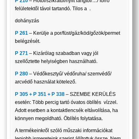
P 210
– Hőtől/szikrától/nyílt lángtól/…/ forró
felületektől távol tartandó. Tilos a .
dohányzás
P 261
– Kerülje a por/füst/gáz/köd/gőzök/permet
belégzését.
P 271
– Kizárólag szabadban vagy jól
szellőztette helyiségben használható.
P 280
– Védőkesztyű/ védőruha/ szemvédő/
arcvédő használat kötelező.
P 305 + P 351 + P 338
– SZEMBE KERÜLÉS
esetén: Több percig tartó óvatos öblítés vízzel.
Adott esetben a kontaktlencsék eltávolítása, ha
könnyen megoldható. Öblítés folytatása.
A termékeinkről szóló műszaki információkat
legjobb ismereteink szerint állítottuk össze. Nem