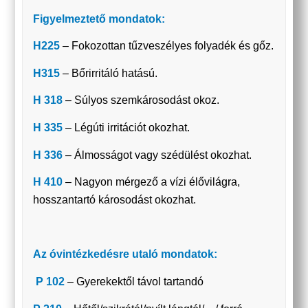
Figyelmeztető mondatok:
H225
– Fokozottan tűzveszélyes folyadék és gőz.
H315
– Bőrirritáló hatású.
H 318
– Súlyos szemkárosodást okoz.
H 335
– Légúti irritációt okozhat.
H 336
– Álmosságot vagy szédülést okozhat.
H 410
– Nagyon mérgező a vízi élővilágra,
hosszantartó károsodást okozhat.
Az óvintézkedésre utaló mondatok:
P 102
– Gyerekektől távol tartandó