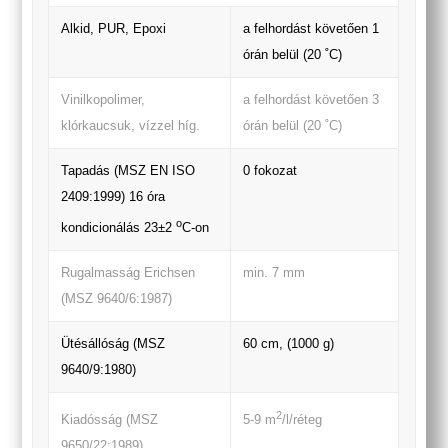
Alkid, PUR, Epoxi
a felhordást követően 1
órán belül (20 ˚C)
Vinilkopolimer,
a felhordást követően 3
klórkaucsuk, vízzel híg.
órán belül (20 ˚C)
Tapadás (MSZ EN ISO
0 fokozat
2409:1999) 16 óra
o
kondicionálás 23±2
C-on
Rugalmasság Erichsen
min. 7 mm
(MSZ 9640/6:1987)
Ütésállóság (MSZ
60 cm, (1000 g)
9640/9:1980)
2
Kiadósság (MSZ
5-9 m
/l/réteg
9650/22:1989)