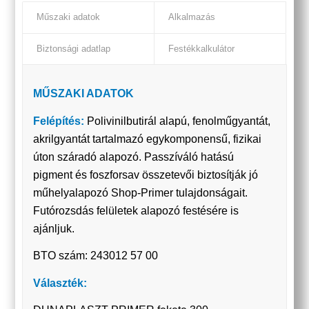
Műszaki adatok
Alkalmazás
Biztonsági adatlap
Festékkalkulátor
MŰSZAKI ADATOK
Felépítés:
Polivinilbutirál alapú, fenolműgyantát,
akrilgyantát tartalmazó egykomponensű, fizikai
úton száradó alapozó. Passzíváló hatású
pigment és foszforsav összetevői biztosítják jó
műhelyalapozó Shop-Primer tulajdonságait.
Futórozsdás felületek alapozó festésére is
ajánljuk.
BTO szám: 243012 57 00
Választék: