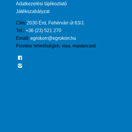
Adatkezelési tájékoztató
Játékszabályzat
Cím:
2030 Érd, Fehérvári út 63/J.
Tel.:
+36 (23) 521 270
Email:
egrokorr@egrokorr.hu
Fizetési lehetőségek:
visa, mastercard