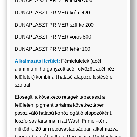
DUNAPLASZT PRIMER fekete 300
DUNAPLASZT PRIMER krém 420
DUNAPLASZT PRIMER szürke 200
DUNAPLASZT PRIMER vörös 800
DUNAPLASZT PRIMER fehér 100
Alkalmazási terület:
Fémfelületek (acél,
alumínium, horganyzott acél, ötvözött acél, réz
felületek) kombinált hatású alapozó festésére
szolgál.
Elősegíti a következő rétegek tapadását a
felületen, pigment tartalma következtében
passziváló hatású korróziógátló alapozóként,
foszforsav tartalma miatt Wash Primer-ként
működik. 20 μm rétegvastagságban alkalmazva
hegeszthető. Átfesthető Dunaplaszt Multifunkciós