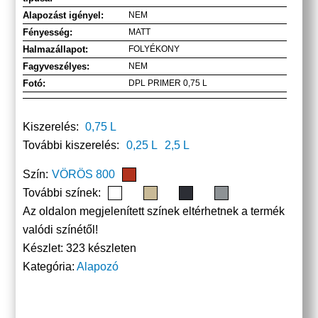
Alapozást igényel:
NEM
Fényesség:
MATT
Halmazállapot:
FOLYÉKONY
Fagyveszélyes:
NEM
Fotó:
DPL PRIMER 0,75 L
Kiszerelés:
0,75 L
További kiszerelés:
0,25 L
2,5 L
Szín:
VÖRÖS 800
További színek:
Az oldalon megjelenített színek eltérhetnek a termék
valódi színétől!
Készlet:
323 készleten
Kategória:
Alapozó