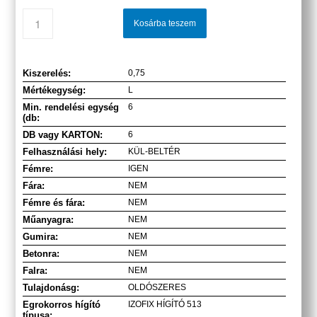
Kosárba teszem
Kiszerelés:
0,75
Mértékegység:
L
Min. rendelési egység
6
(db:
DB vagy KARTON:
6
Felhasználási hely:
KÜL-BELTÉR
Fémre:
IGEN
Fára:
NEM
Fémre és fára:
NEM
Műanyagra:
NEM
Gumira:
NEM
Betonra:
NEM
Falra:
NEM
Tulajdonásg:
OLDÓSZERES
Egrokorros hígító
IZOFIX HÍGÍTÓ 513
típusa: