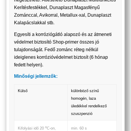
Kerítésfestékkel, Dunaplaszt Magasfényű
Zománccal, Avikorral, Metallux-xal, Dunaplaszt
Kalapácslakkal stb.
Egyesíti a korróziógátló alapozó és az átmeneti
védelmet biztosító Shop-primer összes jó
tulajdonságát. Fedő zománc réteg nélkül
ideiglenes korrózióvédelmet biztosít (6 hónap
fedett helyen).
Minőségi jellemzők:
Külső
különböző színű
homogén, laza
üledékkel rendelkező
szuszpenzió
o
min. 60 s
Kifolyási idő 20
C-on,