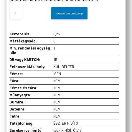
Kosárba teszem
Kiszerelés:
0,25
Mértékegység:
L
Min. rendelési egység
1
(db:
DB vagy KARTON:
15
Felhasználási hely:
KÜL-BELTÉR
Fémre:
IGEN
Fára:
NEM
Fémre és fára:
NEM
Műanyagra:
NEM
Gumira:
NEM
Betonra:
NEM
Falra:
NEM
Tulajdonásg:
ÉSZTER HÍGÍTÓ
Egrokorros hígító
IZOFIX HÍGÍTÓ 513