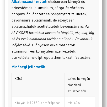
Alkalmazási terület:
elsősorban könnyű-és
színesfémek (alumínium, sárga-és vörösréz,
horgany, ón, ónozott és horganyzott felületek)
bevonására alkalmasak, de előnyösen
alkalmazhatók acélfelületek bevonására is.
Az
ALVIKORR termékek bevonata fényálló, víz, olaj, lúg,
só és ezek oldatainak tartósan ellenáll. Bevonatuk
időjárásálló.
Előnyösen alkalmazhatók
alumínium-és könnyűfém szerkezetek,
burkolóelemek (pl. épülethomlokzat) festésére.
Minőségi jellemzők:
Külső
színes homogén
eloszlású
szuszpenziók
o
min. 60 s
Kifolyási idő 23
C-on mérőpohár