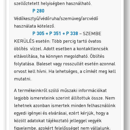
szellőztetett helyiségben használható.
P 280
Védőkesztyű/védőruha/szemüveg/arcvédő
használata kötelező.
P 305 + P 351 + P 338
– SZEMBE
KERÜLÉS esetén: Több percig tartó óvatos
öblítés vízzel. Adott esetben a kontaktlencsék
eltávolítása, ha könnyen megoldható. Öblítés
folytatása. Baleset vagy rosszullét esetén azonnal
orvost kell hívni. Ha lehetséges, a címkét meg kell
mutatni.
A termékeinkről szóló műszaki információkat
legjobb ismereteink szerint állítottuk össze. Nem
lehetnek azonban ismertek minden felhasználónk
egyedi igényei és elvárásai, ezért kérjük, hogy a
közölt adatokat tájékoztató jelleggel vegyék
figyelembe, azokért felelősséget nem vállalunk.