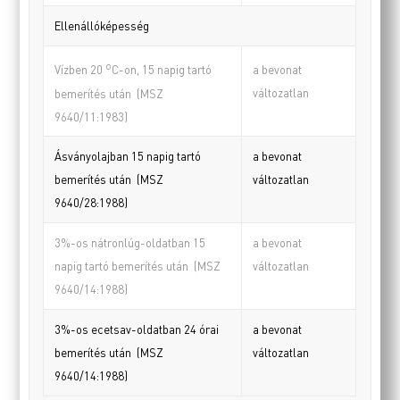
Ellenállóképesség
o
a bevonat
Vízben 20
C-on, 15 napig tartó
változatlan
bemerítés után (MSZ
9640/11:1983)
Ásványolajban 15 napig tartó
a bevonat
bemerítés után (MSZ
változatlan
9640/28:1988)
3%-os nátronlúg-oldatban 15
a bevonat
napig tartó bemerítés után (MSZ
változatlan
9640/14:1988)
3%-os ecetsav-oldatban 24 órai
a bevonat
bemerítés után (MSZ
változatlan
9640/14:1988)