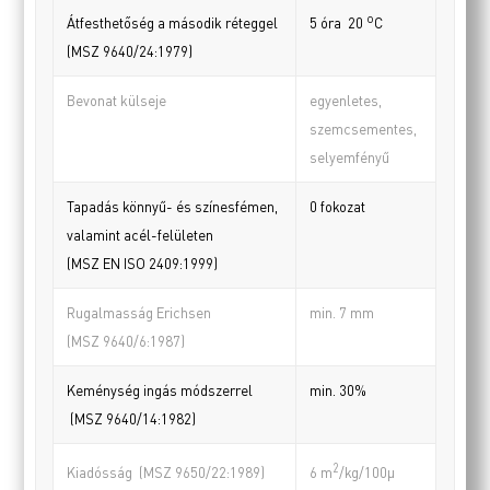
o
Átfesthetőség a második réteggel
5 óra 20
C
(MSZ 9640/24:1979)
Bevonat külseje
egyenletes,
szemcsementes,
selyemfényű
Tapadás könnyű- és színesfémen,
0 fokozat
valamint acél-felületen
(MSZ EN ISO 2409:1999)
Rugalmasság Erichsen
min. 7 mm
(MSZ 9640/6:1987)
Keménység ingás módszerrel
min. 30%
(MSZ 9640/14:1982)
2
Kiadósság (MSZ 9650/22:1989)
6 m
/kg/100µ