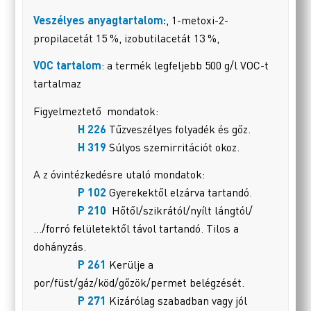
Veszélyes anyagtartalom:
, 1-metoxi-2-
propilacetát 15 %, izobutilacetát 13 %,
VOC tartalom
: a termék legfeljebb 500 g/l VOC-t
tartalmaz
Figyelmeztető mondatok:
H 226
Tűzveszélyes folyadék és gőz.
H 319
Súlyos szemirritációt okoz.
A z óvintézkedésre utaló mondatok:
P 102
Gyerekektől elzárva tartandó.
P 210
Hőtől/szikrától/nyílt lángtól/
…/forró felületektől távol tartandó. Tilos a
dohányzás.
P 261
Kerülje a
por/füst/gáz/köd/gőzök/permet belégzését.
P 271
Kizárólag szabadban vagy jól