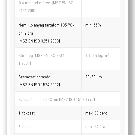
Φ 6 mm-rel mérve (MSZ EN ISO
2431:2001)
o
min. 55%
Nem illó anyag tartalom 105
C-
on, 2 óra
(MSZ EN ISO 3251:2003)
3
Sűrűség (MSZ EN ISO 2811-
1,1-1,4 kg/m
1:2001)
Szemcsefinomság
20-30 µm
(MSZ EN ISO 1524:2002)
o
Száradási idő 20
C-on (MSZ ISO 1517:1993)
1. fokozat
max. 30 perc
6. fokozat
max. 24 óra