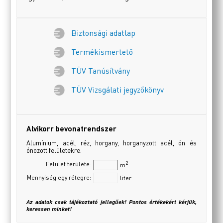
Biztonsági adatlap
Termékismertető
TÜV Tanúsítvány
TÜV Vizsgálati jegyzőkönyv
Alvikorr bevonatrendszer
Alumínium, acél, réz, horgany, horganyzott acél, ón és
ónozott felületekre.
2
Felület területe:
m
Mennyiség egy rétegre:
liter
Az adatok csak tájékoztató jellegűek! Pontos értékekért kérjük,
keressen minket!