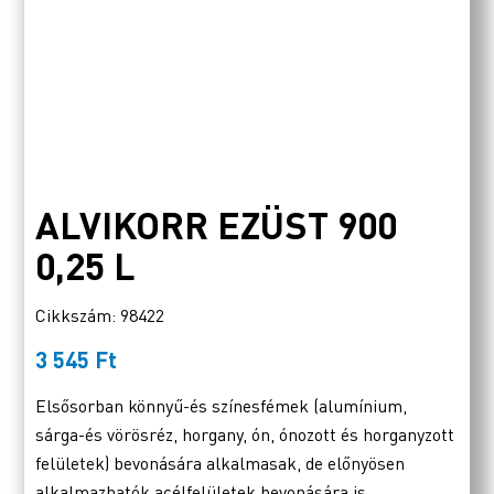
ALVIKORR EZÜST 900
0,25 L
Cikkszám: 98422
3 545
Ft
Elsősorban könnyű-és színesfémek (alumínium,
sárga-és vörösréz, horgany, ón, ónozott és horganyzott
felületek) bevonására alkalmasak, de előnyösen
alkalmazhatók acélfelületek bevonására is.