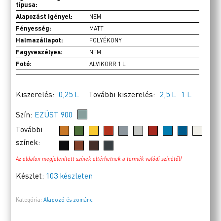
típusa:
Alapozást igényel:
NEM
Fényesség:
MATT
Halmazállapot:
FOLYÉKONY
Fagyveszélyes:
NEM
Fotó:
ALVIKORR 1 L
Kiszerelés:
0,25 L
További kiszerelés:
2,5 L
1 L
Szín:
EZÜST 900
További
színek:
Az oldalon megjelenített színek eltérhetnek a termék valódi színétől!
Készlet:
103 készleten
Kategória:
Alapozó és zománc