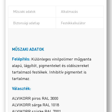
Műszaki adatok
Alkalmazás
Biztonsági adatlap
Festékkalkulátor
MŰSZAKI ADATOK
Felépítés:
Különleges vinilpolimer műgyanta
alapú, lágyítót, pigmenteket és oldószereket
tartalmazó festékek. Inhibitív pigmentet is
tartalmaz.
Választék:
ALVIKORR piros RAL 3000
ALVIKORR sárga RAL 1018
ALVIKORR szürke RAL 7001