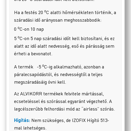
o
Ha a festés 20
C alatti hőmérsékleten történik, a
száradási idő arányosan meghosszabbodik:
o
0
C-on 10 nap
o
5
C-on 5 nap száradási időt kell biztosítani, és ez
alatt az idő alatt nedvesség, eső és párásság sem
érheti a bevonatot.
o
A termék -5
C-ig alkalmazható, azonban a
páralecsapódástól, és nedvességtől a teljes
megszáradásáig óvni kell.
Az ALVIKORR termékek felvitele mártással,
ecseteléssel és szórással egyaránt végezhető. A
legcélszerűbb felhordási mód az “airless” szórás.
Hígítás:
Nem szükséges, de IZOFIX Hígító 513-
mal lehetséges.