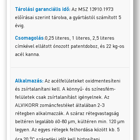
Tárolási garanciális idő:
Az MSZ 13910:1973
előírásai szerint tárolva, a gyártástól számított 5
évig.
Csomagolás
:0,25 literes, 1 literes, 2,5 literes
címkével ellátott ónozott patentdoboz, és 22 kg-os
acél kanna.
Alkalmazás:
Az acélfelületeket oxidmentesíteni
és zsírtalanítani kell. A könnyű- és színesfém-
felületek csak zsírtalanítást igényelnek. Az
ALVIKORR zománcfestéket általában 2-3
rétegben alkalmazzák. A száraz rétegvastagság
beltéren legalább 60-80 µm, kültéren min. 120 µm
legyen. Az egyes rétegek felhordása között kb. 5
o
óra 20
C száradási időt kell biztosítani.