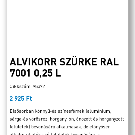
ALVIKORR SZÜRKE RAL
7001 0,25 L
Cikkszám: 98372
2 925
Ft
Elsősorban könnyű-és színesfémek (alumínium,
sárga-és vörösréz, horgany, ón, ónozott és horganyzott
felületek) bevonására alkalmasak, de előnyösen
alkalmazhatók acélfelületek bevonására is.