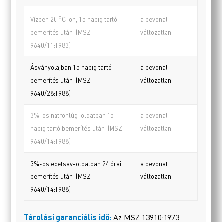
o
a bevonat
Vízben 20
C-on, 15 napig tartó
változatlan
bemerítés után (MSZ
9640/11:1983)
Ásványolajban 15 napig tartó
a bevonat
bemerítés után (MSZ
változatlan
9640/28:1988)
3%-os nátronlúg-oldatban 15
a bevonat
napig tartó bemerítés után (MSZ
változatlan
9640/14:1988)
3%-os ecetsav-oldatban 24 órai
a bevonat
bemerítés után (MSZ
változatlan
9640/14:1988)
Tárolási garanciális idő:
Az MSZ 13910:1973