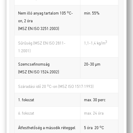
o
min. 55%
Nem illó anyag tartalom 105
C-
on, 2 óra
(MSZ EN ISO 3251:2003)
3
Sűrűség (MSZ EN ISO 2811-
1,1-1,4 kg/m
1:2001)
Szemcsefinomság
20-30 µm
(MSZ EN ISO 1524:2002)
o
Száradási idő 20
C-on (MSZ ISO 1517:1993)
1. fokozat
max. 30 perc
6. fokozat
max. 24 óra
o
Átfesthetőség a második réteggel
5 óra 20
C