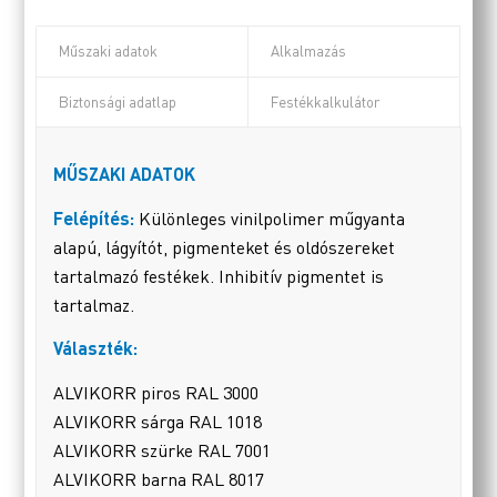
Műszaki adatok
Alkalmazás
Biztonsági adatlap
Festékkalkulátor
MŰSZAKI ADATOK
Felépítés:
Különleges vinilpolimer műgyanta
alapú, lágyítót, pigmenteket és oldószereket
tartalmazó festékek. Inhibitív pigmentet is
tartalmaz.
Választék:
ALVIKORR piros RAL 3000
ALVIKORR sárga RAL 1018
ALVIKORR szürke RAL 7001
ALVIKORR barna RAL 8017