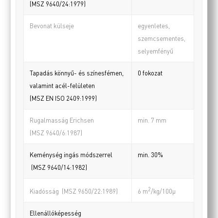
(MSZ 9640/24:1979)
Bevonat külseje
egyenletes,
szemcsementes,
selyemfényű
Tapadás könnyű- és színesfémen,
0 fokozat
valamint acél-felületen
(MSZ EN ISO 2409:1999)
Rugalmasság Erichsen
min. 7 mm
(MSZ 9640/6:1987)
Keménység ingás módszerrel
min. 30%
(MSZ 9640/14:1982)
2
Kiadósság (MSZ 9650/22:1989)
6 m
/kg/100µ
Ellenállóképesség