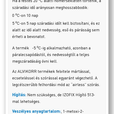
Ha a festés 20
C alatti hőmérsékleten történik, a
száradási idő arányosan meghosszabbodik:
o
0
C-on 10 nap
o
5
C-on 5 nap száradási időt kell biztosítani, és ez
alatt az idő alatt nedvesség, eső és párásság sem
érheti a bevonatot.
o
A termék -5
C-ig alkalmazható, azonban a
páralecsapódástól, és nedvességtől a teljes
megszáradásáig óvni kell.
Az ALVIKORR termékek felvitele mártással,
ecseteléssel és szórással egyaránt végezhető. A
legcélszerűbb felhordási mód az “airless” szórás.
Hígítás:
Nem szükséges, de IZOFIX Hígító 513-
mal lehetséges.
Veszélyes anyagtartalom:
, 1-metoxi-2-