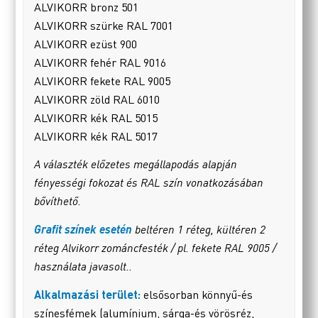
ALVIKORR bronz 501
ALVIKORR szürke RAL 7001
ALVIKORR ezüst 900
ALVIKORR fehér RAL 9016
ALVIKORR fekete RAL 9005
ALVIKORR zöld RAL 6010
ALVIKORR kék RAL 5015
ALVIKORR kék RAL 5017
A választék előzetes megállapodás alapján
fényességi fokozat és RAL szín vonatkozásában
bővíthető.
Grafit színek esetén
beltéren 1 réteg, kültéren 2
réteg Alvikorr zománcfesték / pl. fekete RAL 9005 /
használata javasolt..
Alkalmazási terület:
elsősorban könnyű-és
színesfémek (alumínium, sárga-és vörösréz,