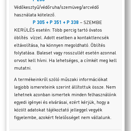
Védőkesztyű/védőruha/szemüveg/arcvédő
használata kötelező.
P 305 + P 351 + P 338
– SZEMBE
KERÜLÉS esetén: Több percig tartó óvatos
öblítés vízzel. Adott esetben a kontaktlencsék
eltávolítása, ha könnyen megoldható. Öblítés
folytatása. Baleset vagy rosszullét esetén azonnal
orvost kell hívni. Ha lehetséges, a címkét meg kell
mutatni.
A termékeinkről szóló műszaki információkat
legjobb ismereteink szerint állítottuk össze. Nem
lehetnek azonban ismertek minden felhasználónk
egyedi igényei és elvárásai, ezért kérjük, hogy a
közölt adatokat tájékoztató jelleggel vegyék
figyelembe, azokért felelősséget nem vállalunk.