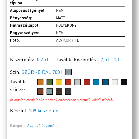
típusa:
Alapozást igényel:
NEM
Fényesség:
MATT
Halmazállapot:
FOLYÉKONY
Fagyveszélyes:
NEM
Fotó:
ALVIKORR 1 L
Kiszerelés:
0,25 L
További kiszerelés:
2,5 L
1 L
Szín:
SZÜRKE RAL 7001
További
színek:
Az oldalon megjelenített színek eltérhetnek a termék valódi színétől!
Készlet:
109 készleten
Kategória:
Alapozó és zománc