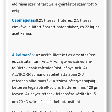
előírásai szerint tárolva, a gyártástól számított 5
évig.
Csomagolás
:0,25 literes, 1 literes, 2,5 literes
címkével ellátott ónozott patentdoboz, és 22 kg-os
acél kanna.
Alkalmazás:
Az acélfelületeket oxidmentesíteni
és zsírtalanítani kell. A könnyű- és színesfém-
felületek csak zsírtalanítást igényelnek. Az
ALVIKORR zománcfestéket általában 2-3
rétegben alkalmazzák. A száraz rétegvastagság
beltéren legalább 60-80 µm, kültéren min. 120 µm
legyen. Az egyes rétegek felhordása között kb. 5
o
óra 20
C száradási időt kell biztosítani.
o