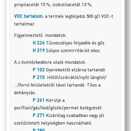
propilacetát 15 %, izobutilacetát 13 %,
VOC tartalom
: a termék legfeljebb 500 g/l VOC-t
tartalmaz
Figyelmeztető mondatok:
H 226
Tűzveszélyes folyadék és gőz.
H 319
Súlyos szemirritációt okoz.
A z óvintézkedésre utaló mondatok:
P 102
Gyerekektől elzárva tartandó.
P 210
Hőtől/szikrától/nyílt lángtól/
…/forró felületektől távol tartandó. Tilos a
dohányzás.
P 261
Kerülje a
por/füst/gáz/köd/gőzök/permet belégzését.
P 271
Kizárólag szabadban vagy jól
szellőztetett helyiségben használható.
P 280