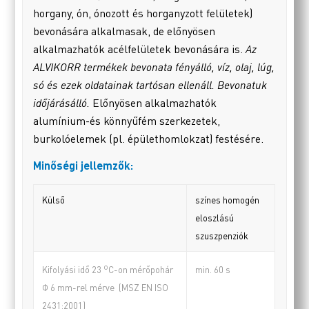
horgany, ón, ónozott és horganyzott felületek)
bevonására alkalmasak, de előnyösen
alkalmazhatók acélfelületek bevonására is.
Az
ALVIKORR termékek bevonata fényálló, víz, olaj, lúg,
só és ezek oldatainak tartósan ellenáll. Bevonatuk
időjárásálló.
Előnyösen alkalmazhatók
alumínium-és könnyűfém szerkezetek,
burkolóelemek (pl. épülethomlokzat) festésére.
Minőségi jellemzők:
Külső
színes homogén
eloszlású
szuszpenziók
o
min. 60 s
Kifolyási idő 23
C-on mérőpohár
Φ 6 mm-rel mérve (MSZ EN ISO
2431:2001)