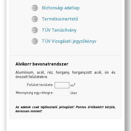
Biztonsági adatlap
Termékismertető
TÜV Tanúsítvány
TÜV Vizsgálati jegyzőkönyv
Alvikorr bevonatrendszer
Alumínium, acél, réz, horgany, horganyzott acél, ón és
ónozott felületekre.
2
Felület területe:
m
Mennyiség egy rétegre:
liter
Az adatok csak tájékoztató jellegűek! Pontos értékekért kérjük,
keressen minket!