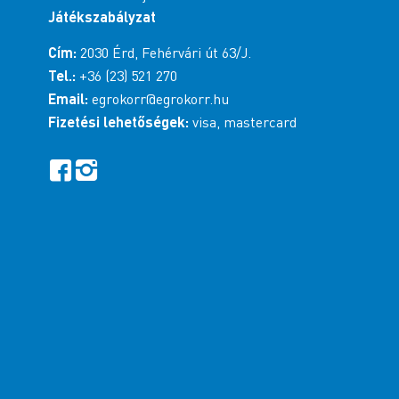
Játékszabályzat
Cím:
2030 Érd, Fehérvári út 63/J.
Tel.:
+36 (23) 521 270
Email:
egrokorr@egrokorr.hu
Fizetési lehetőségek:
visa, mastercard