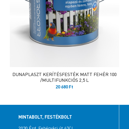
DUNAPLASZT KERÍTÉSFESTÉK MATT FEHÉR 100
/MULTIFUNKCIÓS 2,5 L
20 680
Ft
MINTABOLT, FESTÉKBOLT
2030 Érd, Fehérvári út 63/J.