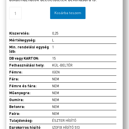
Kosárba teszem
Kiszerelés:
0,25
Mértékegység:
L
Min. rendelési egység
1
(db:
DB vagy KARTON:
15
Felhasználási hely:
KÜL-BELTÉR
Fémre:
IGEN
Fára:
NEM
Fémre és fára:
NEM
Műanyagra:
NEM
Gumira:
NEM
Betonra:
NEM
Falra:
NEM
Tulajdonásg:
ÉSZTER HÍGÍTÓ
Egrokorros hígító
IZOFIX HÍGÍTÓ 513