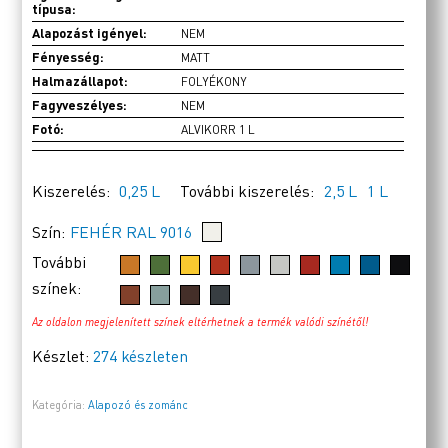
típusa:
Alapozást igényel:
NEM
Fényesség:
MATT
Halmazállapot:
FOLYÉKONY
Fagyveszélyes:
NEM
Fotó:
ALVIKORR 1 L
Kiszerelés:
0,25 L
További kiszerelés:
2,5 L
1 L
Szín:
FEHÉR RAL 9016
További
színek:
Az oldalon megjelenített színek eltérhetnek a termék valódi színétől!
Készlet:
274 készleten
Kategória:
Alapozó és zománc