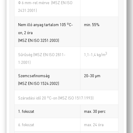
Φ 6 mm-rel mérve (MSZ EN ISO
2431:2001)
o
min. 55%
Nem illó anyag tartalom 105
C-
on, 2 óra
(MSZ EN ISO 3251:2003)
3
Sűrűség (MSZ EN ISO 2811-
1,1-1,4 kg/m
1:2001)
Szemcsefinomság
20-30 µm
(MSZ EN ISO 1524:2002)
o
Száradási idő 20
C-on (MSZ ISO 1517:1993)
1. fokozat
max. 30 perc
6. fokozat
max. 24 óra