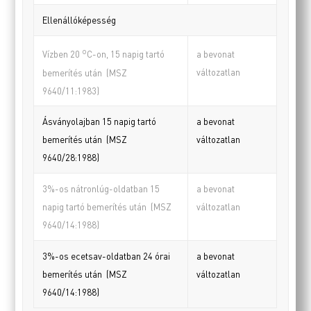
Ellenállóképesség
o
a bevonat
Vízben 20
C-on, 15 napig tartó
változatlan
bemerítés után (MSZ
9640/11:1983)
Ásványolajban 15 napig tartó
a bevonat
bemerítés után (MSZ
változatlan
9640/28:1988)
3%-os nátronlúg-oldatban 15
a bevonat
napig tartó bemerítés után (MSZ
változatlan
9640/14:1988)
3%-os ecetsav-oldatban 24 órai
a bevonat
bemerítés után (MSZ
változatlan
9640/14:1988)