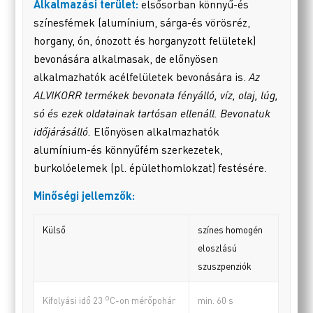
Alkalmazási terület:
elsősorban könnyű-és
színesfémek (alumínium, sárga-és vörösréz,
horgany, ón, ónozott és horganyzott felületek)
bevonására alkalmasak, de előnyösen
alkalmazhatók acélfelületek bevonására is.
Az
ALVIKORR termékek bevonata fényálló, víz, olaj, lúg,
só és ezek oldatainak tartósan ellenáll. Bevonatuk
időjárásálló.
Előnyösen alkalmazhatók
alumínium-és könnyűfém szerkezetek,
burkolóelemek (pl. épülethomlokzat) festésére.
Minőségi jellemzők:
Külső
színes homogén
eloszlású
szuszpenziók
o
min. 60 s
Kifolyási idő 23
C-on mérőpohár