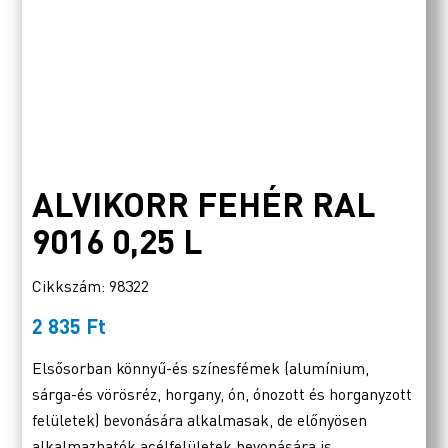
ALVIKORR FEHÉR RAL
9016 0,25 L
Cikkszám: 98322
2 835
Ft
Elsősorban könnyű-és színesfémek (alumínium,
sárga-és vörösréz, horgany, ón, ónozott és horganyzott
felületek) bevonására alkalmasak, de előnyösen
alkalmazhatók acélfelületek bevonására is.