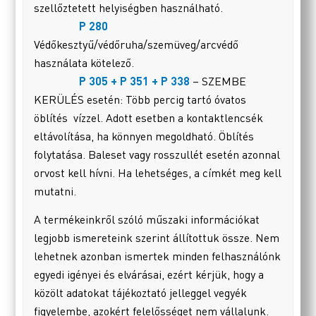
szellőztetett helyiségben használható.
P 280
Védőkesztyű/védőruha/szemüveg/arcvédő
használata kötelező.
P 305 + P 351 + P 338
– SZEMBE
KERÜLÉS esetén: Több percig tartó óvatos
öblítés vízzel. Adott esetben a kontaktlencsék
eltávolítása, ha könnyen megoldható. Öblítés
folytatása. Baleset vagy rosszullét esetén azonnal
orvost kell hívni. Ha lehetséges, a címkét meg kell
mutatni.
A termékeinkről szóló műszaki információkat
legjobb ismereteink szerint állítottuk össze. Nem
lehetnek azonban ismertek minden felhasználónk
egyedi igényei és elvárásai, ezért kérjük, hogy a
közölt adatokat tájékoztató jelleggel vegyék
figyelembe, azokért felelősséget nem vállalunk.