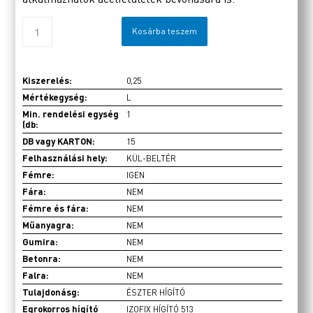
Kosárba teszem
Kiszerelés:
0,25
Mértékegység:
L
Min. rendelési egység
1
(db:
DB vagy KARTON:
15
Felhasználási hely:
KÜL-BELTÉR
Fémre:
IGEN
Fára:
NEM
Fémre és fára:
NEM
Műanyagra:
NEM
Gumira:
NEM
Betonra:
NEM
Falra:
NEM
Tulajdonásg:
ÉSZTER HÍGÍTÓ
Egrokorros hígító
IZOFIX HÍGÍTÓ 513