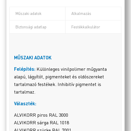
Műszaki adatok
Alkalmazás
Biztonsági adatlap
Festékkalkulátor
MŰSZAKI ADATOK
Felépítés:
Különleges vinilpolimer műgyanta
alapú, lágyítót, pigmenteket és oldószereket
tartalmazó festékek. Inhibitív pigmentet is
tartalmaz.
Választék:
ALVIKORR piros RAL 3000
ALVIKORR sárga RAL 1018
ALVIKORR szürke RAL 7001