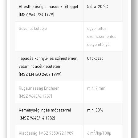
o
Átfesthetőség a második réteggel
5 óra 20
C
(MSZ 9640/24:1979)
Bevonat külseje
egyenletes,
szemcsementes,
selyemfényű
Tapadás könnyű- és színesfémen,
0 fokozat
valamint acél-felületen
(MSZ EN ISO 2409:1999)
Rugalmasság Erichsen
min. 7 mm
(MSZ 9640/6:1987)
Keménység ingás módszerrel
min. 30%
(MSZ 9640/14:1982)
2
Kiadósság (MSZ 9650/22:1989)
6 m
/kg/100µ