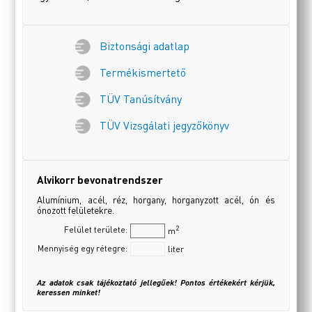
Biztonsági adatlap
Termékismertető
TÜV Tanúsítvány
TÜV Vizsgálati jegyzőkönyv
Alvikorr bevonatrendszer
Alumínium, acél, réz, horgany, horganyzott acél, ón és
ónozott felületekre.
2
Felület területe:
m
Mennyiség egy rétegre:
liter
Az adatok csak tájékoztató jellegűek! Pontos értékekért kérjük,
keressen minket!