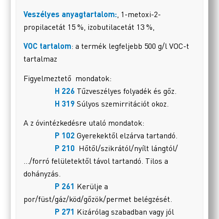
Veszélyes anyagtartalom:
, 1-metoxi-2-
propilacetát 15 %, izobutilacetát 13 %,
VOC tartalom
: a termék legfeljebb 500 g/l VOC-t
tartalmaz
Figyelmeztető mondatok:
H 226
Tűzveszélyes folyadék és gőz.
H 319
Súlyos szemirritációt okoz.
A z óvintézkedésre utaló mondatok:
P 102
Gyerekektől elzárva tartandó.
P 210
Hőtől/szikrától/nyílt lángtól/
…/forró felületektől távol tartandó. Tilos a
dohányzás.
P 261
Kerülje a
por/füst/gáz/köd/gőzök/permet belégzését.
P 271
Kizárólag szabadban vagy jól