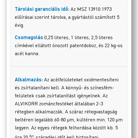
Tárolási garanciális idő:
Az MSZ 13910:1973
előírásai szerint tárolva, a gyártástól számított 5
évig.
Csomagolás
:0,25 literes, 1 literes, 2,5 literes
címkével ellátott ónozott patentdoboz, és 22 kg-os
acél kanna.
Alkalmazás:
Az acélfelületeket oxidmentesíteni
és zsírtalanítani kell. A könnyű- és színesfém-
felületek csak zsírtalanítást igényelnek. Az
ALVIKORR zománcfestéket általában 2-3
rétegben alkalmazzák. A száraz rétegvastagság
beltéren legalább 60-80 µm, kültéren min. 120 µm
legyen. Az egyes rétegek felhordása között kb. 5
o
óra 20
C száradási időt kell biztosítani.