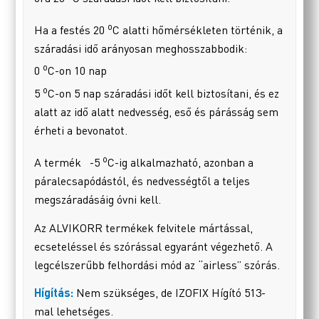
o
Ha a festés 20
C alatti hőmérsékleten történik, a
száradási idő arányosan meghosszabbodik:
o
0
C-on 10 nap
o
5
C-on 5 nap száradási időt kell biztosítani, és ez
alatt az idő alatt nedvesség, eső és párásság sem
érheti a bevonatot.
o
A termék -5
C-ig alkalmazható, azonban a
páralecsapódástól, és nedvességtől a teljes
megszáradásáig óvni kell.
Az ALVIKORR termékek felvitele mártással,
ecseteléssel és szórással egyaránt végezhető. A
legcélszerűbb felhordási mód az “airless” szórás.
Hígítás:
Nem szükséges, de IZOFIX Hígító 513-
mal lehetséges.