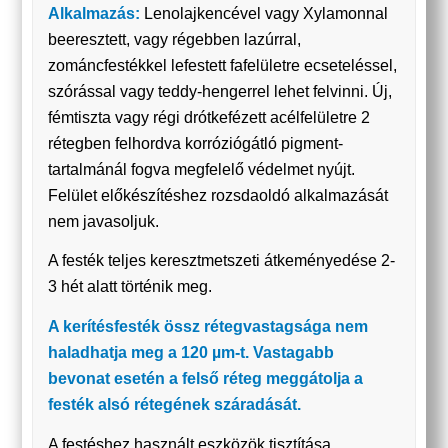
Alkalmazás:
Lenolajkencével vagy Xylamonnal
beeresztett, vagy régebben lazúrral,
zománcfestékkel lefestett fafelületre ecseteléssel,
szórással vagy teddy-hengerrel lehet felvinni. Új,
fémtiszta vagy régi drótkefézett acélfelületre 2
rétegben felhordva korróziógátló pigment-
tartalmánál fogva megfelelő védelmet nyújt.
Felület előkészítéshez rozsdaoldó alkalmazását
nem javasoljuk.
A festék teljes keresztmetszeti átkeményedése 2-
3 hét alatt történik meg.
A kerítésfesték össz rétegvastagsága nem
haladhatja meg a 120 µm-t. Vastagabb
bevonat esetén a felső réteg meggátolja a
festék alsó rétegének száradását.
A festéshez használt eszközök tisztítása