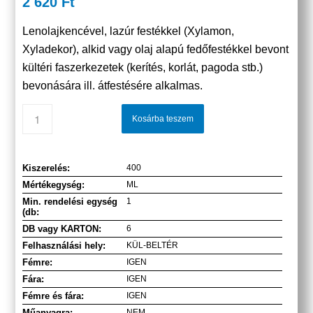
2 620
Ft
Lenolajkencével, lazúr festékkel (Xylamon,
Xyladekor), alkid vagy olaj alapú fedőfestékkel bevont
kültéri faszerkezetek (kerítés, korlát, pagoda stb.)
bevonására ill. átfestésére alkalmas.
Kosárba teszem
Kiszerelés:
400
Mértékegység:
ML
Min. rendelési egység
1
(db:
DB vagy KARTON:
6
Felhasználási hely:
KÜL-BELTÉR
Fémre:
IGEN
Fára:
IGEN
Fémre és fára:
IGEN
Műanyagra:
NEM