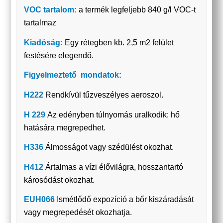
VOC tartalom:
a termék legfeljebb 840 g/l VOC-t
tartalmaz
Kiadóság:
Egy rétegben kb. 2,5 m2 felület
festésére elegendő.
Figyelmeztető mondatok:
H222
Rendkívül tűzveszélyes aeroszol.
H 229
Az edényben túlnyomás uralkodik: hő
hatására megrepedhet.
H336
Álmosságot vagy szédülést okozhat.
H412
Ártalmas a vízi élővilágra, hosszantartó
károsódást okozhat.
EUH066
Ismétlődő expozíció a bőr kiszáradását
vagy megrepedését okozhatja.