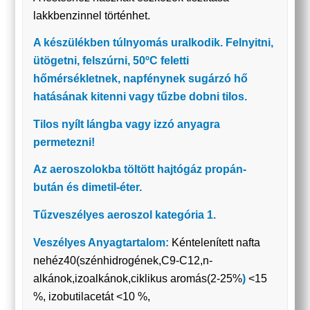
lakkbenzinnel történhet.
A készülékben túlnyomás uralkodik. Felnyitni,
ütögetni, felszúrni, 50ºC feletti
hőmérsékletnek, napfénynek sugárzó hő
hatásának kitenni vagy tűzbe dobni tilos.
Tilos nyílt lángba vagy izzó anyagra
permetezni!
Az aeroszolokba töltött hajtógáz propán-
bután és dimetil-éter.
Tűzveszélyes aeroszol kategória 1.
Veszélyes Anyagtartalom:
Kéntelenített nafta
nehéz40(szénhidrogének,C9-C12,n-
alkánok,izoalkánok,ciklikus aromás(2-25%
)
<15
%, izobutilacetát <10 %,