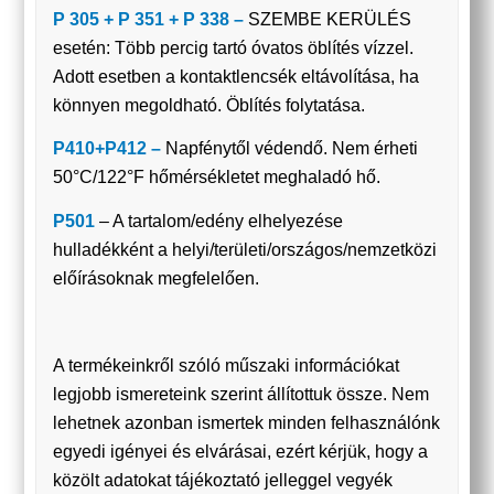
P 305 + P 351 + P 338 –
SZEMBE KERÜLÉS
esetén: Több percig tartó óvatos öblítés vízzel.
Adott esetben a kontaktlencsék eltávolítása, ha
könnyen megoldható. Öblítés folytatása.
P410+P412 –
Napfénytől védendő. Nem érheti
50°C/122°F hőmérsékletet meghaladó hő.
P501
– A tartalom/edény elhelyezése
hulladékként a helyi/területi/országos/nemzetközi
előírásoknak megfelelően.
A termékeinkről szóló műszaki információkat
legjobb ismereteink szerint állítottuk össze. Nem
lehetnek azonban ismertek minden felhasználónk
egyedi igényei és elvárásai, ezért kérjük, hogy a
közölt adatokat tájékoztató jelleggel vegyék