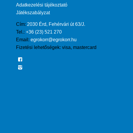
Adatkezelési tájékoztató
Játékszabályzat
Cím:
2030 Érd, Fehérvári út 63/J.
Tel.:
+36 (23) 521 270
Email:
egrokorr@egrokorr.hu
Fizetési lehetőségek:
visa, mastercard