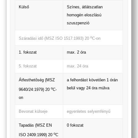
Külső
Színes, átlátszatlan
homogén eloszlású
szuszpenzió
o
Száradási idő (MSZ ISO 1517:1993) 20
C-on
1. fokozat
max. 2 óra
5. fokozat
max. 24 óra
Átfesthetőség (MSZ
a felhordást követően 1 órán
belül vagy 24 óra múlva
o
9640/24:1979) 20
C-
on
Bevonat külseje
egyenletes selyemfényű
Tapadás (MSZ EN
0 fokozat
o
ISO 2409:1999) 20
C