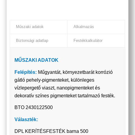
Műszaki adatok
Alkalmazás
Biztonsági adatlap
Festékkalkulátor
MŰSZAKI ADATOK
Felépítés:
Műgyantát, környezetbarát korrózió
gátló pehely-pigmenteket, különleges
vízlepergető viaszt, nanopigmenteket és
dekoratív színes pigmenteket tartalmazó festék.
BTO 2430122500
Választék:
DPL KERÍTÉSFESTÉK barna 500