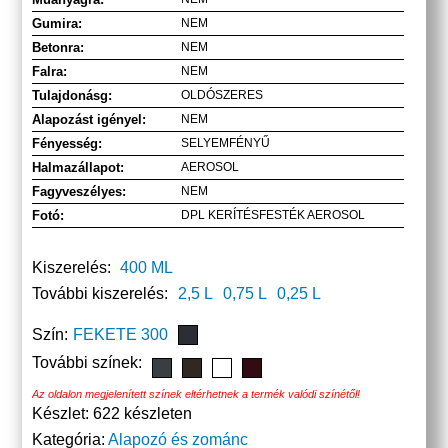
Gumira:
NEM
Betonra:
NEM
Falra:
NEM
Tulajdonásg:
OLDÓSZERES
Alapozást igényel:
NEM
Fényesség:
SELYEMFÉNYŰ
Halmazállapot:
AEROSOL
Fagyveszélyes:
NEM
Fotó:
DPL KERÍTÉSFESTÉK AEROSOL
Kiszerelés:
400 ML
További kiszerelés:
2,5 L
0,75 L
0,25 L
Szín:
FEKETE 300
További színek:
Az oldalon megjelenített színek eltérhetnek a termék valódi színétől!
Készlet:
622 készleten
Kategória:
Alapozó és zománc