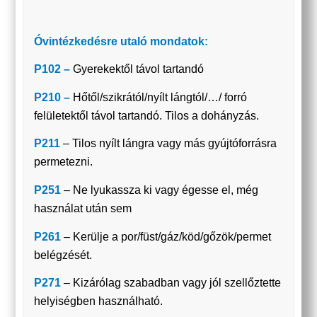
Óvintézkedésre utaló mondatok:
P102 –
Gyerekektől távol tartandó
P210 –
Hőtől/szikrától/nyílt lángtól/…/ forró
felületektől távol tartandó. Tilos a dohányzás.
P211
– Tilos nyílt lángra vagy más gyújtóforrásra
permetezni.
P251
– Ne lyukassza ki vagy égesse el, még
használat után sem
P261
– Kerülje a por/füst/gáz/köd/gőzök/permet
belégzését.
P271
– Kizárólag szabadban vagy jól szellőztette
helyiségben használható.