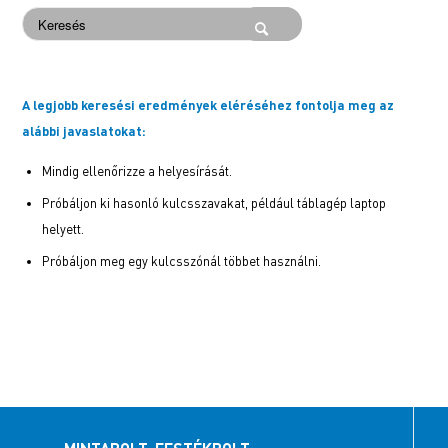
A legjobb keresési eredmények eléréséhez fontolja meg az
alábbi javaslatokat:
Mindig ellenőrizze a helyesírását.
Próbáljon ki hasonló kulcsszavakat, például táblagép laptop
helyett.
Próbáljon meg egy kulcsszónál többet használni.