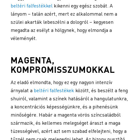
beltéri falfestékkel
kikenni egy egész szobát. A
lányom – talán azért, mert ez alkalommal nem a
szülei akarták lebeszélni a dologról – kegyesen
megadta az esélyt a hölgynek, hogy elmondja a
véleményét.
MAGENTA,
KOMPROMISSZUMOKKAL
Az eladó elmondta, hogy ez egy nagyon intenzív
árnyalat a
beltéri falfestékek
között, és beszélt a feng
shuiról, valamint a színek hatásáról a hangulatunkra,
a koncentrációs képességünkre, és a pihenésünk
minőségére. Habár a magenta vörös színcsaládból
származik, és kellemes melegséget áraszt a maga
tüzességével, azért azt sem szabad elfelejteni, hogy a
tűznél nem csak melegedni lehet. Az bizony pusztító