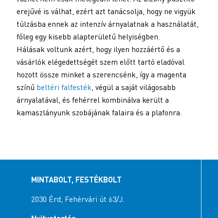
erejűvé is válhat, ezért azt tanácsolja, hogy ne vigyük
túlzásba ennek az intenzív árnyalatnak a használatát,
főleg egy kisebb alapterületű helyiségben.
Hálásak voltunk azért, hogy ilyen hozzáértő és a
vásárlók elégedettségét szem előtt tartó eladóval
hozott össze minket a szerencsénk, így a magenta
színű
beltéri falfesték
, végül a saját világosabb
árnyalatával, és fehérrel kombinálva került a
kamaszlányunk szobájának falaira és a plafonra.
MINTABOLT, FESTÉKBOLT
2030 Érd, Fehérvári út 63/J.