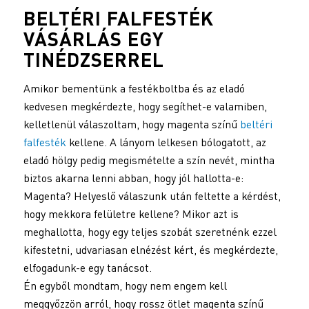
BELTÉRI FALFESTÉK
VÁSÁRLÁS EGY
TINÉDZSERREL
Amikor bementünk a festékboltba és az eladó
kedvesen megkérdezte, hogy segíthet-e valamiben,
kelletlenül válaszoltam, hogy magenta színű
beltéri
falfesték
kellene. A lányom lelkesen bólogatott, az
eladó hölgy pedig megismételte a szín nevét, mintha
biztos akarna lenni abban, hogy jól hallotta-e:
Magenta? Helyeslő válaszunk után feltette a kérdést,
hogy mekkora felületre kellene? Mikor azt is
meghallotta, hogy egy teljes szobát szeretnénk ezzel
kifestetni, udvariasan elnézést kért, és megkérdezte,
elfogadunk-e egy tanácsot.
Én egyből mondtam, hogy nem engem kell
meggyőzzön arról, hogy rossz ötlet magenta színű