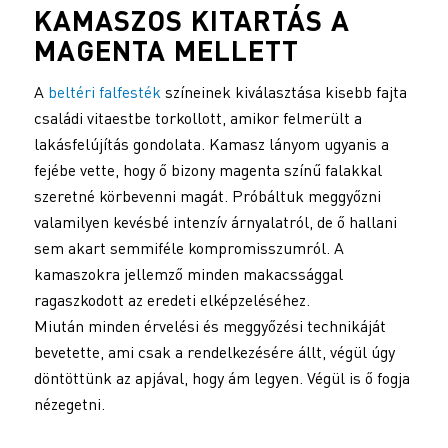
KAMASZOS KITARTÁS A
MAGENTA MELLETT
A
beltéri falfesték
színeinek kiválasztása kisebb fajta
családi vitaestbe torkollott, amikor felmerült a
lakásfelújítás gondolata. Kamasz lányom ugyanis a
fejébe vette, hogy ő bizony magenta színű falakkal
szeretné körbevenni magát. Próbáltuk meggyőzni
valamilyen kevésbé intenzív árnyalatról, de ő hallani
sem akart semmiféle kompromisszumról. A
kamaszokra jellemző minden makacssággal
ragaszkodott az eredeti elképzeléséhez.
Miután minden érvelési és meggyőzési technikáját
bevetette, ami csak a rendelkezésére állt, végül úgy
döntöttünk az apjával, hogy ám legyen. Végül is ő fogja
nézegetni.