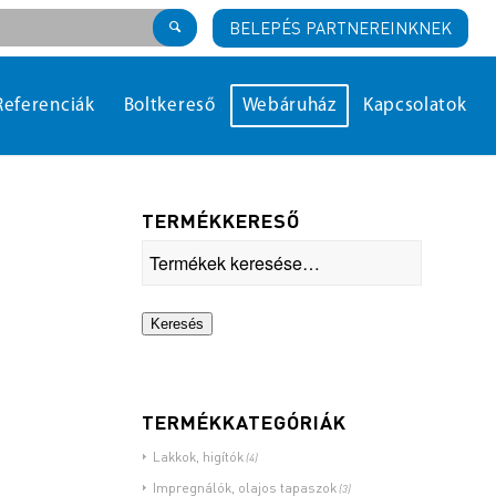
BELEPÉS PARTNEREINKNEK
Referenciák
Boltkereső
Webáruház
Kapcsolatok
TERMÉKKERESŐ
Keresés
TERMÉKKATEGÓRIÁK
Lakkok, higítók
(4)
Impregnálók, olajos tapaszok
(3)