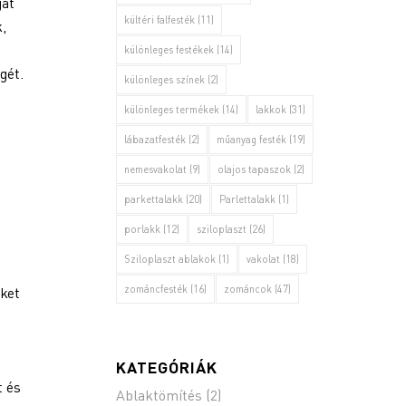
gát
kültéri falfesték
(11)
,
különleges festékek
(14)
gét.
különleges színek
(2)
különleges termékek
(14)
lakkok
(31)
lábazatfesték
(2)
műanyag festék
(19)
nemesvakolat
(9)
olajos tapaszok
(2)
parkettalakk
(20)
Parlettalakk
(1)
porlakk
(12)
sziloplaszt
(26)
Sziloplaszt ablakok
(1)
vakolat
(18)
zománcfesték
(16)
zománcok
(47)
éket
KATEGÓRIÁK
t és
Ablaktömítés
(2)