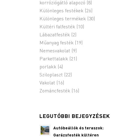
korróziógátló alapozó
(8)
Különleges festékek
(26)
Különleges termékek
(30)
Kültéri falfesték
(10)
Lábazatfesték
(2)
Műanyag festék
(19)
Nemesvakolat
(9)
Parkettalakk
(21)
porlakk
(4)
Sziloplaszt
(22)
Vakolat
(16)
Zománcfesték
(16)
LEGUTÓBBI BEJEGYZÉSEK
Autóbeállók és teraszok:
Garázsfesték kültéren