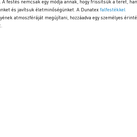
i. A festés nemcsak egy módja annak, hogy frissítsük a teret, h
égünket és javítsuk életminőségünket. A Dunatex
falfestékkel
ének atmoszféráját megújítani, hozzáadva egy személyes érinté
t.