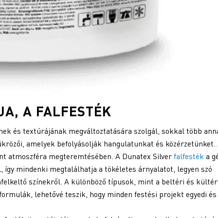
JA, A
FALFESTÉK
ek és textúrájának megváltoztatására szolgál, sokkal több anná
krözői, amelyek befolyásolják hangulatunkat és közérzetünket.
ánt atmoszféra megteremtésében. A Dunatex Silver
falfesték
a g
 így mindenki megtalálhatja a tökéletes árnyalatot, legyen szó
felkeltő színekről. A különböző típusok, mint a beltéri és kültér
 formulák, lehetővé teszik, hogy minden festési projekt egyedi és