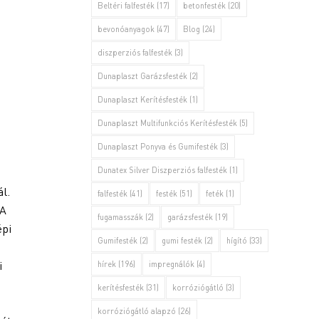
Beltéri falfesték
(17)
betonfesték
(20)
bevonóanyagok
(47)
Blog
(24)
diszperziós falfesték
(3)
Dunaplaszt Garázsfesték
(2)
Dunaplaszt Kerítésfesték
(1)
Dunaplaszt Multifunkciós Kerítésfesték
(5)
Dunaplaszt Ponyva és Gumifesték
(3)
Dunatex Silver Diszperziós falfesték
(1)
l.
falfesték
(41)
festék
(51)
feték
(1)
 A
fugamasszák
(2)
garázsfesték
(19)
épi
Gumifesték
(2)
gumi festék
(2)
hígító
(33)
i
hírek
(196)
impregnálók
(4)
kerítésfesték
(31)
korróziógátló
(3)
korróziógátló alapzó
(26)