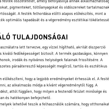
a festék összetételét, amely befolyásolja annak alkalmazhatósá
kat, pigmenteket, töltőanyagokat és oldószereket tartalmaznak
tósságát. A festék felhordása előtti alapos előkészítés, mint a
festék optimális tapadását és a végeredmény esztétikai tökéletessé
ÁLÓ TULAJDONSÁGAI
asználatra lett tervezve, egy vízzel hígítható, akrilát diszperzió
s kiváló fedőképességet biztosít. A termék gazdaságos, könnyen
thonok, irodák és nyilvános helyiségek falainak frissítésére. A
észetes páraáteresztő képességét megőrző, tartós és esztétikus
an előkészíteni, hogy a legjobb eredményeket érhessük el. A fest
vinni, az alkalmazás módja a kívánt végeredménytől függ. A
dést, attól függően, hogy milyen a festendő felület minősége és
rsan és hatékonyan befejezhető.
melyek lehetővé teszik a felhasználók számára, hogy otthonaika