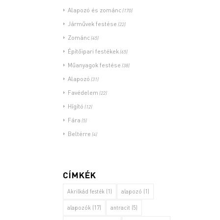
Alapozó és zománc
(170)
Járművek festése
(22)
Zománc
(45)
Építőipari festékek
(65)
Műanyagok festése
(38)
Alapozó
(31)
Favédelem
(22)
Hígító
(12)
Fára
(5)
Beltérre
(4)
CÍMKÉK
Akrilkád festék
(1)
alapozó
(1)
alapozók
(17)
antracit
(5)