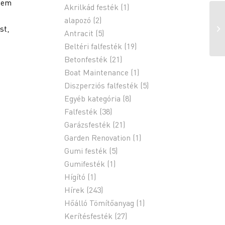
anem
Akrilkád festék
(1)
alapozó
(2)
st,
Antracit
(5)
Beltéri falfesték
(19)
Betonfesték
(21)
Boat Maintenance
(1)
Diszperziós falfesték
(5)
Egyéb kategória
(8)
Falfesték
(38)
Garázsfesték
(21)
Garden Renovation
(1)
Gumi festék
(5)
Gumifesték
(1)
Hígító
(1)
Hírek
(243)
Hőálló Tömítőanyag
(1)
Kerítésfesték
(27)