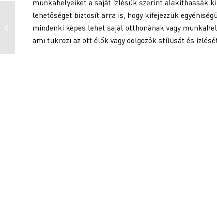
munkahelyeiket a saját ízlésük szerint alakíthassák k
Betonfesték teraszra,
lehetőséget biztosít arra is, hogy kifejezzük egyénis
avagy Géza és Ottó
mindenki képes lehet saját otthonának vagy munkahely
tervei a tökéletes kerti
ami tükrözi az ott élők vagy dolgozók stílusát és ízlésé
hel...