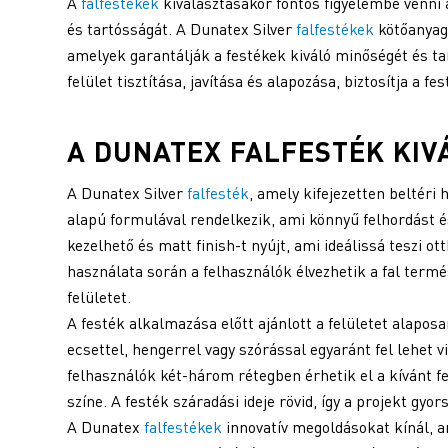
A
falfestékek
kiválasztásakor fontos figyelembe venni 
és tartósságát. A Dunatex Silver
falfestékek
kötőanyago
amelyek garantálják a festékek kiváló minőségét és tar
felület tisztítása, javítása és alapozása, biztosítja a 
A DUNATEX
FALFESTÉK
KIV
A Dunatex Silver
falfesték
, amely kifejezetten beltéri h
alapú formulával rendelkezik, ami könnyű felhordást é
kezelhető és matt finish-t nyújt, ami ideálissá teszi ot
használata során a felhasználók élvezhetik a fal term
felületet.
A festék alkalmazása előtt ajánlott a felületet alapos
ecsettel, hengerrel vagy szórással egyaránt fel lehet 
felhasználók két-három rétegben érhetik el a kívánt fe
színe. A festék száradási ideje rövid, így a projekt gyo
A Dunatex
falfestékek
innovatív megoldásokat kínál, a