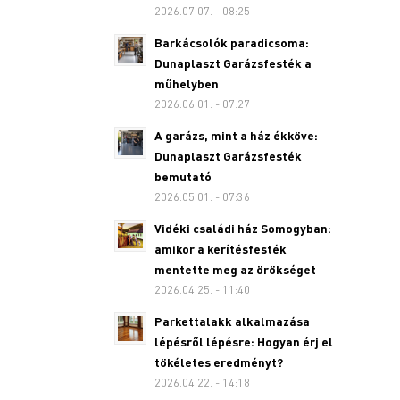
2026.07.07. - 08:25
Barkácsolók paradicsoma:
Dunaplaszt Garázsfesték a
műhelyben
2026.06.01. - 07:27
A garázs, mint a ház ékköve:
Dunaplaszt Garázsfesték
bemutató
2026.05.01. - 07:36
Vidéki családi ház Somogyban:
amikor a kerítésfesték
mentette meg az örökséget
2026.04.25. - 11:40
Parkettalakk alkalmazása
lépésről lépésre: Hogyan érj el
tökéletes eredményt?
2026.04.22. - 14:18