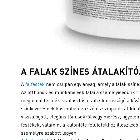
A FALAK SZÍNES ÁTALAKÍTÓ
A
falfesték
nem csupán egy anyag, amely a falak színén
Az otthonok és munkahelyek falai a személyiségünk tü
megfelelő termék kiválasztása kulcsfontosságú a kív
színkeverésnek köszönhetően széles színpalettát kínál,
visszafogott, elegáns tónusokról vagy merész, figyelem
festékek, valamint a különféle felületekhez illeszkedő
személyre szabott legyen.