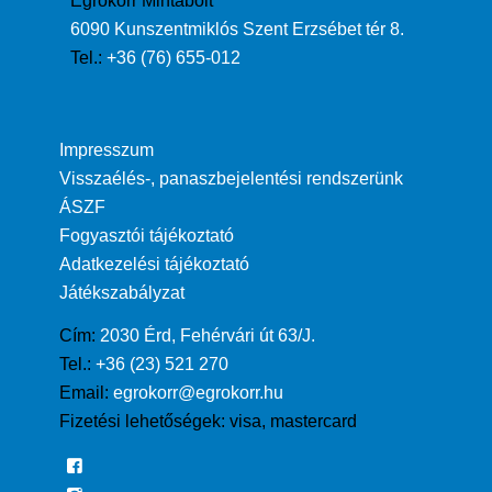
Egrokorr Mintabolt
6090 Kunszentmiklós Szent Erzsébet tér 8.
Tel.:
+36 (76) 655-012
Impresszum
Visszaélés-, panaszbejelentési rendszerünk
ÁSZF
Fogyasztói tájékoztató
Adatkezelési tájékoztató
Játékszabályzat
Cím:
2030 Érd, Fehérvári út 63/J.
Tel.:
+36 (23) 521 270
Email:
egrokorr@egrokorr.hu
Fizetési lehetőségek:
visa, mastercard