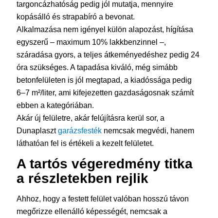
targoncázhatóság pedig jól mutatja, mennyire
kopásálló és strapabíró a bevonat.
Alkalmazása nem igényel külön alapozást, hígítása
egyszerű – maximum 10% lakkbenzinnel –,
száradása gyors, a teljes átkeményedéshez pedig 24
óra szükséges. A tapadása kiváló, még simább
betonfelületen is jól megtapad, a kiadóssága pedig
6–7 m²/liter, ami kifejezetten gazdaságosnak számít
ebben a kategóriában.
Akár új felületre, akár felújításra kerül sor, a
Dunaplaszt
garázsfesték
nemcsak megvédi, hanem
láthatóan fel is értékeli a kezelt felületet.
A tartós végeredmény titka
a részletekben rejlik
Ahhoz, hogy a festett felület valóban hosszú távon
megőrizze ellenálló képességét, nemcsak a