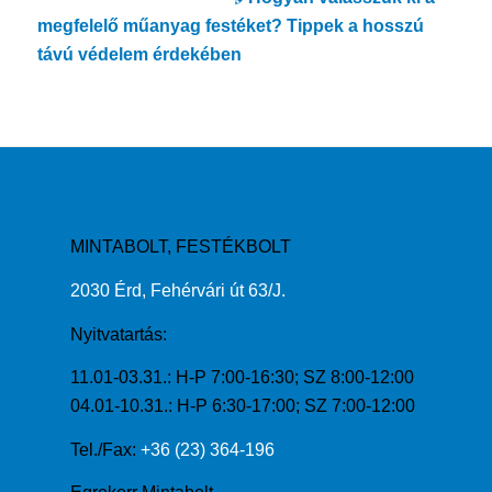
megfelelő műanyag festéket? Tippek a hosszú
távú védelem érdekében
MINTABOLT, FESTÉKBOLT
2030 Érd, Fehérvári út 63/J.
Nyitvatartás:
11.01-03.31.: H-P 7:00-16:30; SZ 8:00-12:00
04.01-10.31.: H-P 6:30-17:00; SZ 7:00-12:00
Tel./Fax:
+36 (23) 364-196