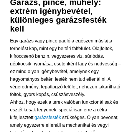
Garázs, pince, műhely:
extrém igénybevétel,
különleges
garázsfesték
kell
Egy garázs vagy pince padlója egészen másfajta
terhelést kap, mint egy beltéri falfelület. Olajfoltok,
kifröccsenő benzin, vegyszeres víz, súrlódás,
gépkocsik nyomása, esetenként fagy és nedvesség –
ez mind olyan igénybevétel, amelynek egy
hagyományos beltéri festék nem tud ellenállni. A
végeredmény: lepattogzó felület, nehezen takarítható
foltok, gyors kopás, csúszásveszély.
Ahhoz, hogy ezek a terek valóban funkcionálisak és
esztétikusak legyenek, speciálisan erre a célra
kifejlesztett
garázsfesték
szükséges. Olyan bevonat,
amely egyszerre ellenáll a mechanikai és vegyi