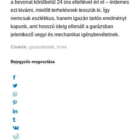
a bevonat körülbelül 24 óra elteltével éri el – érdemes
ezt kivárni, mielőtt terhelésnek tesszük ki. Így
nemcsak esztétikus, hanem igazán tartós eredményt
kapunk, ami hosszú ideig ellenáll a garázsban
jelentkező vegyi és mechanikai igénybevételnek.
Címkék:
garázsfesték
,
hírek
Bejegyzés megosztása