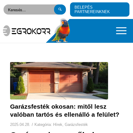
BELEPÉS
PARTNEREINKNEK
Garázsfesték okosan: mitől lesz
valóban tartós és ellenálló a felület?
/
2025.04.28.
Kategória:
Hírek
,
Garázsfesték