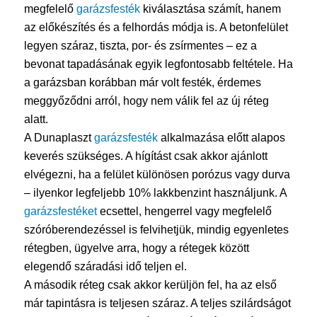
megfelelő
garázsfesték
kiválasztása számít, hanem
az előkészítés és a felhordás módja is. A betonfelület
legyen száraz, tiszta, por- és zsírmentes – ez a
bevonat tapadásának egyik legfontosabb feltétele. Ha
a garázsban korábban már volt festék, érdemes
meggyőződni arról, hogy nem válik fel az új réteg
alatt.
A Dunaplaszt
garázsfesték
alkalmazása előtt alapos
keverés szükséges. A hígítást csak akkor ajánlott
elvégezni, ha a felület különösen porózus vagy durva
– ilyenkor legfeljebb 10% lakkbenzint használjunk. A
garázsfestéket
ecsettel, hengerrel vagy megfelelő
szóróberendezéssel is felvihetjük, mindig egyenletes
rétegben, ügyelve arra, hogy a rétegek között
elegendő száradási idő teljen el.
A második réteg csak akkor kerüljön fel, ha az első
már tapintásra is teljesen száraz. A teljes szilárdságot