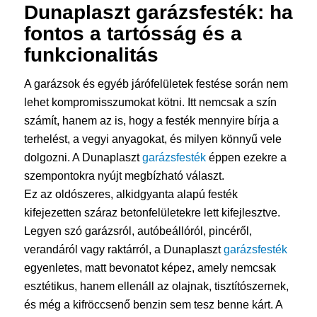
Dunaplaszt
garázsfesték
: ha
fontos a tartósság és a
funkcionalitás
A garázsok és egyéb járófelületek festése során nem
lehet kompromisszumokat kötni. Itt nemcsak a szín
számít, hanem az is, hogy a festék mennyire bírja a
terhelést, a vegyi anyagokat, és milyen könnyű vele
dolgozni. A Dunaplaszt
garázsfesték
éppen ezekre a
szempontokra nyújt megbízható választ.
Ez az oldószeres, alkidgyanta alapú festék
kifejezetten száraz betonfelületekre lett kifejlesztve.
Legyen szó garázsról, autóbeállóról, pincéről,
verandáról vagy raktárról, a Dunaplaszt
garázsfesték
egyenletes, matt bevonatot képez, amely nemcsak
esztétikus, hanem ellenáll az olajnak, tisztítószernek,
és még a kifröccsenő benzin sem tesz benne kárt. A