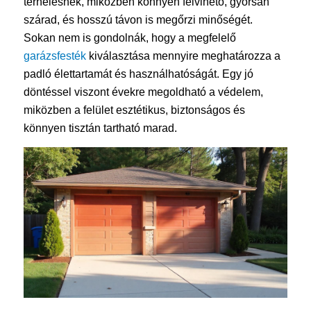
terhelésnek, miközben könnyen felvihető, gyorsan
szárad, és hosszú távon is megőrzi minőségét.
Sokan nem is gondolnák, hogy a megfelelő
garázsfesték
kiválasztása mennyire meghatározza a
padló élettartamát és használhatóságát. Egy jó
döntéssel viszont évekre megoldható a védelem,
miközben a felület esztétikus, biztonságos és
könnyen tisztán tartható marad.