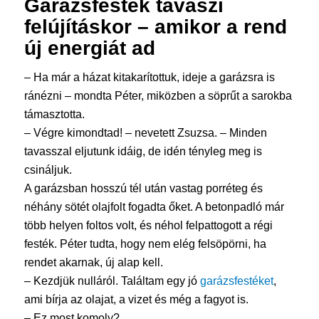
Garázsfesték
tavaszi
felújításkor – amikor a rend
új energiát ad
– Ha már a házat kitakarítottuk, ideje a garázsra is
ránézni – mondta Péter, miközben a söprűt a sarokba
támasztotta.
– Végre kimondtad! – nevetett Zsuzsa. – Minden
tavasszal eljutunk idáig, de idén tényleg meg is
csináljuk.
A garázsban hosszú tél után vastag porréteg és
néhány sötét olajfolt fogadta őket. A betonpadló már
több helyen foltos volt, és néhol felpattogott a régi
festék. Péter tudta, hogy nem elég felsöpörni, ha
rendet akarnak, új alap kell.
– Kezdjük nulláról. Találtam egy jó
garázsfestéket
,
ami bírja az olajat, a vizet és még a fagyot is.
– Ez most komoly?