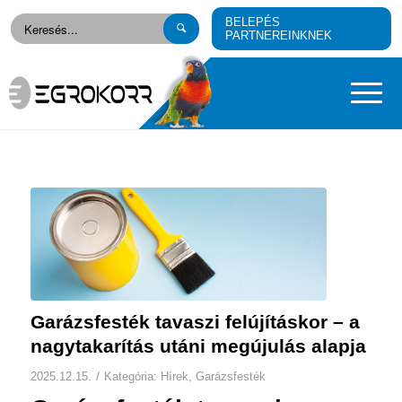
BELEPÉS
PARTNEREINKNEK
Garázsfesték tavaszi felújításkor – a
nagytakarítás utáni megújulás alapja
/
2025.12.15.
Kategória:
Hírek
,
Garázsfesték