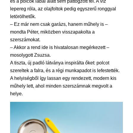
és a polcok lábai alatt sem pattogzott fel. A víz
lepereg róla, az olajfoltok pedig egyszerű ronggyal
letörölhetők.
– Ez már nem csak garázs, hanem műhely is –
mondta Péter, miközben visszapakolta a
szerszámokat.
– Akkor a rend ide is hivatalosan megérkezett –
mosolygott Zsuzsa.
A tiszta, új padló látványa inspirálta őket: polcot
szereltek a falra, és a régi munkapadot is lefestették.
A helyiségből így lassan egy rendezett, modern kis
műhely lett, ahol minden szerszámnak megvolt a
helye.