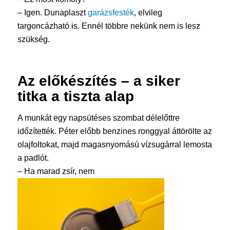
– Igen. Dunaplaszt
garázsfesték
, elvileg
targoncázható is. Ennél többre nekünk nem is lesz
szükség.
Az előkészítés – a siker
titka a tiszta alap
A munkát egy napsütéses szombat délelőttre
időzítették. Péter előbb benzines ronggyal áttörölte az
olajfoltokat, majd magasnyomású vízsugárral lemosta
a padlót.
– Ha marad zsír, nem