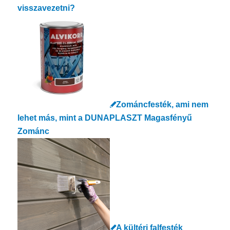
visszavezetni?
Zománcfesték, ami nem
lehet más, mint a DUNAPLASZT Magasfényű
Zománc
A kültéri falfesték