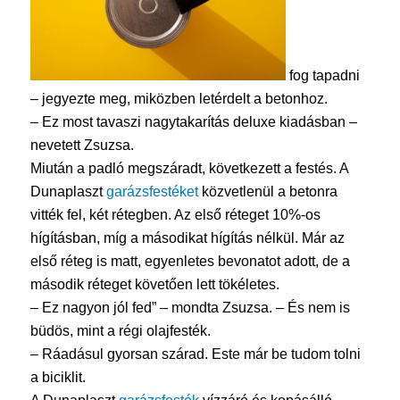
fog tapadni
– jegyezte meg, miközben letérdelt a betonhoz.
– Ez most tavaszi nagytakarítás deluxe kiadásban –
nevetett Zsuzsa.
Miután a padló megszáradt, következett a festés. A
Dunaplaszt
garázsfestéket
közvetlenül a betonra
vitték fel, két rétegben. Az első réteget 10%-os
hígításban, míg a másodikat hígítás nélkül. Már az
első réteg is matt, egyenletes bevonatot adott, de a
második réteget követően lett tökéletes.
– Ez nagyon jól fed” – mondta Zsuzsa. – És nem is
büdös, mint a régi olajfesték.
– Ráadásul gyorsan szárad. Este már be tudom tolni
a biciklit.