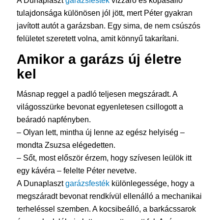
A Dunaplaszt
garázsfesték
vízzáró és kopásálló
tulajdonsága különösen jól jött, mert Péter gyakran
javított autót a garázsban. Egy sima, de nem csúszós
felületet szeretett volna, amit könnyű takarítani.
Amikor a garázs új életre
kel
Másnap reggel a padló teljesen megszáradt. A
világosszürke bevonat egyenletesen csillogott a
beáradó napfényben.
– Olyan lett, mintha új lenne az egész helyiség –
mondta Zsuzsa elégedetten.
– Sőt, most először érzem, hogy szívesen leülök itt
egy kávéra – felelte Péter nevetve.
A Dunaplaszt
garázsfesték
különlegessége, hogy a
megszáradt bevonat rendkívül ellenálló a mechanikai
terheléssel szemben. A kocsibeálló, a barkácssarok