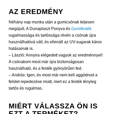
AZ EREDMÉNY
Néhány nap munka után a gumicsónak teljesen
megújult. A Dunaplaszt Ponyva és
Gumifesték
rugalmassága és tartóssága révén a csónak újra
használhatóvá vált, és ellenáll az UV-sugarak káros
hatásainak is.
– László: Annyira elégedett vagyok az eredménnyel!
A csónakom most már újra biztonságosan
használható, és a festék gyönyörűen fed.
– András: Igen, és most már nem kell aggódnod a
felület repedezése miatt, mert ez a festék tényleg
tartós és rugalmas.
MIÉRT VÁLASSZA ÖN IS
EZT A TERMÉKET?