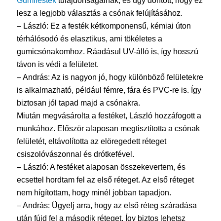
Gumifesték
tulajdonságainak, és úgy döntött, hogy ez
lesz a legjobb választás a csónak felújításához.
– László: Ez a festék kétkomponensű, kémiai úton
térhálósodó és elasztikus, ami tökéletes a
gumicsónakomhoz. Ráadásul UV-álló is, így hosszú
távon is védi a felületet.
– András: Az is nagyon jó, hogy különböző felületekre
is alkalmazható, például fémre, fára és PVC-re is. Így
biztosan jól tapad majd a csónakra.
Miután megvásárolta a festéket, László hozzáfogott a
munkához. Először alaposan megtisztította a csónak
felületét, eltávolította az elöregedett réteget
csiszolóvászonnal és drótkefével.
– László: A festéket alaposan összekevertem, és
ecsettel hordtam fel az első réteget. Az első réteget
nem hígítottam, hogy minél jobban tapadjon.
– András: Ügyelj arra, hogy az első réteg száradása
után fújd fel a második réteget. Így biztos lehetsz