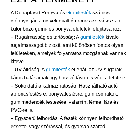
A Dunaplaszt Ponyva és
Gumifesték
számos
előnnyel jár, amelyek miatt érdemes ezt választani
különböző gumi- és ponyvafelületek felújításához.
– Rugalmasság és tartósság: A
gumifesték
kiváló
rugalmasságot biztosít, ami különösen fontos olyan
felületeken, amelyek folyamatos mozgásnak vannak
kitéve.
– UV-állóság: A
gumifesték
ellenáll az UV-sugarak
káros hatásainak, így hosszú távon is védi a felületet.
– Sokoldalú alkalmazhatóság: Használható autó
abroncsfestésre, ponyvafestésre, gumicsónakok,
gumimedencék festésére, valamint fémre, fára és
PVC-re is.
– Egyszerű felhordás: A festék könnyen felhordható
ecsettel vagy szórással, és gyorsan szárad.