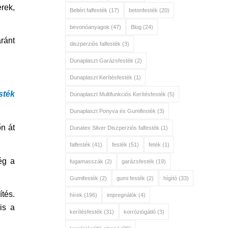
rek,
Beltéri falfesték
(17)
betonfesték
(20)
bevonóanyagok
(47)
Blog
(24)
aránt
diszperziós falfesték
(3)
Dunaplaszt Garázsfesték
(2)
Dunaplaszt Kerítésfesték
(1)
sték
Dunaplaszt Multifunkciós Kerítésfesték
(5)
Dunaplaszt Ponyva és Gumifesték
(3)
őn át
Dunatex Silver Diszperziós falfesték
(1)
falfesték
(41)
festék
(51)
feték
(1)
ég a
fugamasszák
(2)
garázsfesték
(19)
Gumifesték
(2)
gumi festék
(2)
hígító
(33)
tés.
hírek
(196)
impregnálók
(4)
is a
kerítésfesték
(31)
korróziógátló
(3)