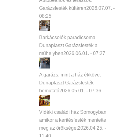
Autóbeállók és teraszok:
Garázsfesték kültéren
2026.07.07. -
08:25
Barkácsolók paradicsoma:
Dunaplaszt Garázsfesték a
műhelyben
2026.06.01. - 07:27
A garázs, mint a ház ékköve:
Dunaplaszt Garázsfesték
bemutató
2026.05.01. - 07:36
Vidéki családi ház Somogyban:
amikor a kerítésfesték mentette
meg az örökséget
2026.04.25. -
11:40