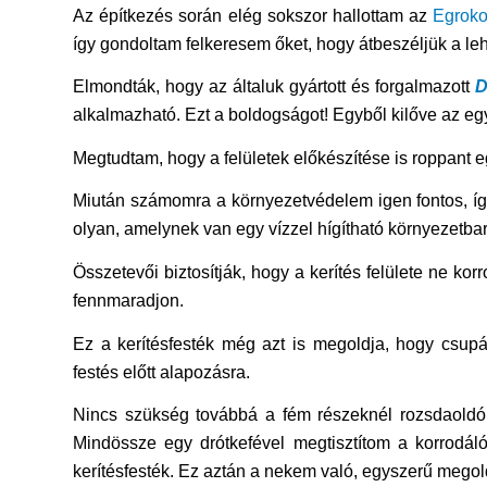
Az építkezés során elég sokszor hallottam az
Egroko
így gondoltam felkeresem őket, hogy átbeszéljük a le
Elmondták, hogy az általuk gyártott és forgalmazott
D
alkalmazható. Ezt a boldogságot! Egyből kilőve az e
Megtudtam, hogy a felületek előkészítése is roppant e
Miután számomra a környezetvédelem igen fontos, íg
olyan, amelynek van egy vízzel hígítható környezetbará
Összetevői biztosítják, hogy a kerítés felülete ne ko
fennmaradjon.
Ez a kerítésfesték még azt is megoldja, hogy csup
festés előtt alapozásra.
Nincs szükség továbbá a fém részeknél rozsdaoldó ha
Mindössze egy drótkefével megtisztítom a korrodálód
kerítésfesték. Ez aztán a nekem való, egyszerű megol