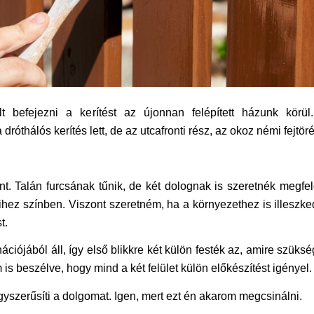
t befejezni a kerítést az újonnan felépített házunk körül
róthálós kerítés lett, de az utcafronti rész, az okoz némi fejtöré
. Talán furcsának tűnik, de két dolognak is szeretnék megfele
ihez színben. Viszont szeretném, ha a környezethez is illeszke
t.
ciójából áll, így első blikkre két külön festék az, amire szüks
 is beszélve, hogy mind a két felület külön előkészítést igényel.
yszerűsíti a dolgomat. Igen, mert ezt én akarom megcsinálni.