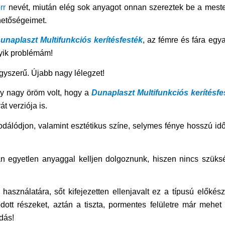
rr
nevét, miután elég sok anyagot onnan szereztek be a meste
hetőségeimet.
unaplaszt Multifunkciós kerítésfesték
, az fémre és fára egy
gyik problémám!
gyszerű. Újabb nagy lélegzet!
y nagy öröm volt, hogy a
Dunaplaszt Multifunkciós kerítésfe
t verziója is.
rrodálódjon, valamint esztétikus színe, selymes fénye hosszú id
án egyetlen anyaggal kelljen dolgoznunk, hiszen nincs szüks
sználatára, sőt kifejezetten ellenjavalt ez a típusú előkészí
ott részeket, aztán a tiszta, pormentes felületre már mehet 
dás!