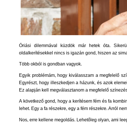
Óriási dilemmával küzdök már hetek óta. Sikerül
oldalkerítésekkel nincs is igazán gond, hiszen az sima d
Több okból is gondban vagyok.
Egyik problémám, hogy kiválasszam a megfelelő színt
Egyrészt, hogy illeszkedjen a házunk, és azok eleme
Ez alapján kell megválasztanom a megfelelő színezés
A következő gond, hogy a kerítésem fém és fa kombiná
lehet. Egy a fa részekre, egy a fém részekre. Arról nem
Nos, erre kellene megoldás. Lehetőleg olyan, ami leeg