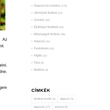
Alapozó és zománc
(170)
Járművek festése
(22)
Zománc
(45)
Építőipari festékek
(65)
Műanyagok festése
(38)
. Az
Alapozó
(31)
st.
Favédelem
(22)
Hígító
(12)
Fára
(5)
lni.
Beltérre
(4)
dne.
égem
CÍMKÉK
Akrilkád festék
(1)
alapozó
(1)
alapozók
(17)
antracit
(5)