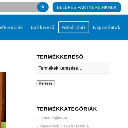
BELEPÉS PARTNEREINKNEK
eferenciák
Boltkereső
Webáruház
Kapcsolatok
TERMÉKKERESŐ
Keresés
TERMÉKKATEGÓRIÁK
Lakkok, higítók
(4)
Impregnálók, olajos tapaszok
(3)