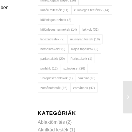
korróziógátló alapzó
(26)
nben
kültéri falfesték
(11)
különleges festékek
(14)
különleges színek
(2)
különleges termékek
(14)
lakkok
(31)
lábazatfesték
(2)
műanyag festék
(19)
nemesvakolat
(9)
olajos tapaszok
(2)
parkettalakk
(20)
Parlettalakk
(1)
porlakk
(12)
sziloplaszt
(26)
Sziloplaszt ablakok
(1)
vakolat
(18)
zománcfesték
(16)
zománcok
(47)
KATEGÓRIÁK
Ablaktömítés
(2)
Akrilkád festék
(1)