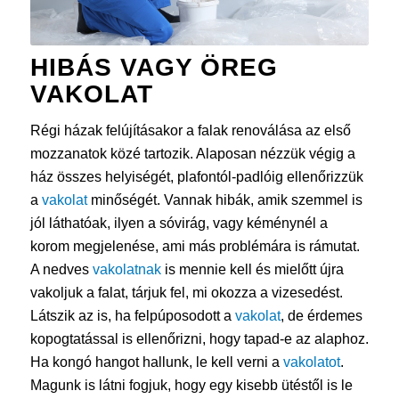
HIBÁS VAGY ÖREG
VAKOLAT
Régi házak felújításakor a falak renoválása az első
mozzanatok közé tartozik. Alaposan nézzük végig a
ház összes helyiségét, plafontól-padlóig ellenőrizzük
a
vakolat
minőségét. Vannak hibák, amik szemmel is
jól láthatóak, ilyen a sóvirág, vagy kéménynél a
korom megjelenése, ami más problémára is rámutat.
A nedves
vakolatnak
is mennie kell és mielőtt újra
vakoljuk a falat, tárjuk fel, mi okozza a vizesedést.
Látszik az is, ha felpúposodott a
vakolat
, de érdemes
kopogtatással is ellenőrizni, hogy tapad-e az alaphoz.
Ha kongó hangot hallunk, le kell verni a
vakolatot
.
Magunk is látni fogjuk, hogy egy kisebb ütéstől is le