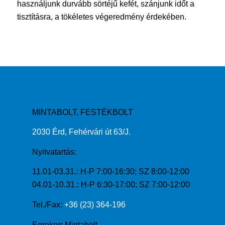
használjunk durvább sörtéjű kefét, szánjunk időt a
tisztításra, a tökéletes végeredmény érdekében.
MINTABOLT, FESTÉKBOLT
2030 Érd, Fehérvári út 63/J.
Nyitvatartás:
11.01-03.31.: H-P 7:00-16:30; SZ 8:00-12:00
04.01-10.31.: H-P 6:30-17:00; SZ 7:00-12:00
Tel./Fax:
+36 (23) 364-196
Egrokorr Mintabolt