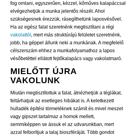
fog omlani, egyszerűen, kézzel, kőműves kalapáccsal
elvégezhetjük a munka jelentős részét. Ahol
szükségesnek érezzük, rásegíthetünk laposvésővel.
Ha az egész falat szeretnénk megtisztítani a régi
vakolattól
, mert más struktúrájú felületet szeretnénk,
jobb, ha géppel állunk neki a munkának. A megfelelő
célszerszám ehhez a munkafolyamathoz a lapos
vésőbetéttel ellátott fejtőkalapács vagy vakolatmaró.
MIELŐTT ÚJRA
VAKOLUNK
Miután megtisztítottuk a falat, átnézhetjük a téglákat,
feltárhatjuk az esetleges hibákat is. A keletkezett
hulladék építési törmeléknek számít és mivel meszet
vagy gipszet tartalmaz a homok mellett,
semmiképpen se ássuk el az udvarunkban, mert
azzal felborítjuk a talaj bioszféráját. Több gondot