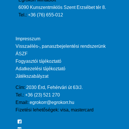
6090 Kunszentmiklós Szent Erzsébet tér 8.
Tel.:
+36 (76) 655-012
Impresszum
Visszaélés-, panaszbejelentési rendszerünk
ÁSZF
Fogyasztói tájékoztató
Adatkezelési tájékoztató
Játékszabályzat
Cím:
2030 Érd, Fehérvári út 63/J.
Tel.:
+36 (23) 521 270
Email:
egrokorr@egrokorr.hu
Fizetési lehetőségek:
visa, mastercard