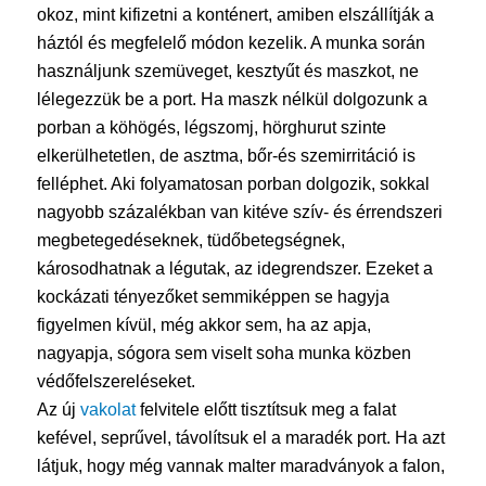
okoz, mint kifizetni a konténert, amiben elszállítják a
háztól és megfelelő módon kezelik. A munka során
használjunk szemüveget, kesztyűt és maszkot, ne
lélegezzük be a port. Ha maszk nélkül dolgozunk a
porban a köhögés, légszomj, hörghurut szinte
elkerülhetetlen, de asztma, bőr-és szemirritáció is
felléphet. Aki folyamatosan porban dolgozik, sokkal
nagyobb százalékban van kitéve szív- és érrendszeri
megbetegedéseknek, tüdőbetegségnek,
károsodhatnak a légutak, az idegrendszer. Ezeket a
kockázati tényezőket semmiképpen se hagyja
figyelmen kívül, még akkor sem, ha az apja,
nagyapja, sógora sem viselt soha munka közben
védőfelszereléseket.
Az új
vakolat
felvitele előtt tisztítsuk meg a falat
kefével, seprűvel, távolítsuk el a maradék port. Ha azt
látjuk, hogy még vannak malter maradványok a falon,