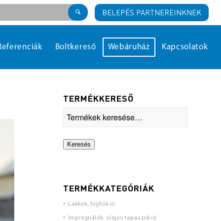
BELEPÉS PARTNEREINKNEK
Referenciák
Boltkereső
Webáruház
Kapcsolatok
TERMÉKKERESŐ
Keresés
TERMÉKKATEGÓRIÁK
Lakkok, higítók
(4)
Impregnálók, olajos tapaszok
(3)