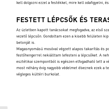
kell dolgozni ezzel a festékkel, mire kell odafigyelni, 
FESTETT LÉPCSŐK ÉS TERA
Az üzletben kapott tanácsokat megfogadva, az első sz
vezető lépcsőn. Gondoltam ezen a kisebb felületen ki
betonját is.
Magasnyomású mosóval végzett alapos takarítás és por
festőhengerrel nekiálltam lefesteni a lépcsőket. A n
esztétikai szempontból is egészen elfogadható lett a v
most néhány évig nagyobb védelmet élveznek ezek a ter
végleges kültéri burkolat.