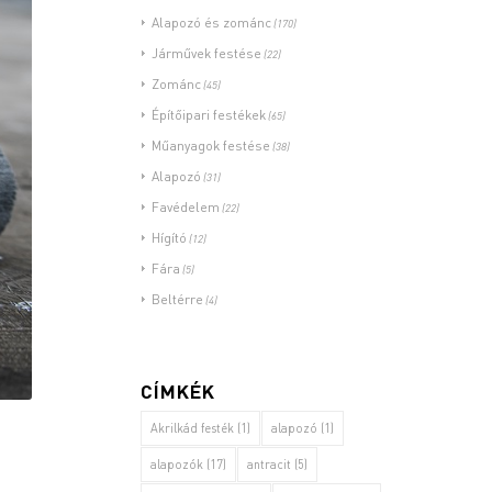
Alapozó és zománc
(170)
Járművek festése
(22)
Zománc
(45)
Építőipari festékek
(65)
Műanyagok festése
(38)
Alapozó
(31)
Favédelem
(22)
Hígító
(12)
Fára
(5)
Beltérre
(4)
CÍMKÉK
Akrilkád festék
(1)
alapozó
(1)
alapozók
(17)
antracit
(5)