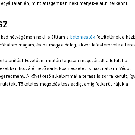
és egyáltalán én, mint átlagember, neki merjek-e állni felkenni.
SZ
abad hétvégémen neki is álltam a
betonfesték
felvitelének a ház
próbálom magam, és ha megy a dolog, akkor lefestem vele a tera
talanítást követően, miután teljesen megszáradt a felület a
ehezebben hozzáférhető sarkokban ecsetet is használtam. Végül
égeredmény. A következő alkalommal a terasz is sorra került, íg
ületek. Tökéletes megoldás lesz addig, amíg felkerül rájuk a