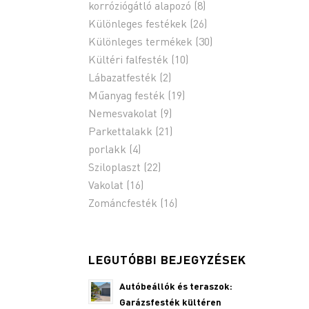
korróziógátló alapozó
(8)
Különleges festékek
(26)
Különleges termékek
(30)
Kültéri falfesték
(10)
Lábazatfesték
(2)
Műanyag festék
(19)
Nemesvakolat
(9)
Parkettalakk
(21)
porlakk
(4)
Sziloplaszt
(22)
Vakolat
(16)
Zománcfesték
(16)
LEGUTÓBBI BEJEGYZÉSEK
Autóbeállók és teraszok:
Garázsfesték kültéren