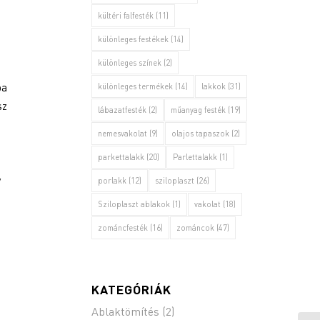
kültéri falfesték
(11)
különleges festékek
(14)
különleges színek
(2)
ba
különleges termékek
(14)
lakkok
(31)
sz
lábazatfesték
(2)
műanyag festék
(19)
nemesvakolat
(9)
olajos tapaszok
(2)
parkettalakk
(20)
Parlettalakk
(1)
y
porlakk
(12)
sziloplaszt
(26)
Sziloplaszt ablakok
(1)
vakolat
(18)
zománcfesték
(16)
zománcok
(47)
KATEGÓRIÁK
Ablaktömítés
(2)