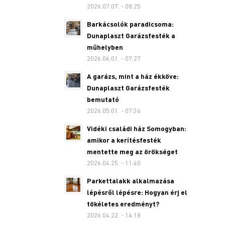
2026.07.07. - 08:25
Barkácsolók paradicsoma:
Dunaplaszt Garázsfesték a
műhelyben
2026.06.01. - 07:27
A garázs, mint a ház ékköve:
Dunaplaszt Garázsfesték
bemutató
2026.05.01. - 07:36
Vidéki családi ház Somogyban:
amikor a kerítésfesték
mentette meg az örökséget
2026.04.25. - 11:40
Parkettalakk alkalmazása
lépésről lépésre: Hogyan érj el
tökéletes eredményt?
2026.04.22. - 14:18