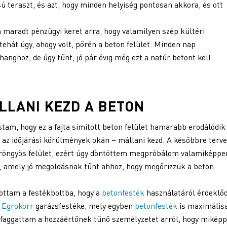
sú teraszt, és azt, hogy minden helyiség pontosan akkora, és ott
 maradt pénzügyi keret arra, hogy valamilyen szép kültéri
tehát úgy, ahogy volt, pőrén a beton felület. Minden nap
anghoz, de úgy tűnt, jó pár évig még ezt a natúr betont kell
ÁLLANI KEZD A BETON
stam, hogy ez a fajta simított beton felület hamarabb erodálódik
– az időjárási körülmények okán – mállani kezd. A későbbre terve
 göröngyös felület, ezért úgy döntöttem megpróbálom valamiképpe
, amely jó megoldásnak tűnt ahhoz, hogy megőrizzük a beton
ottam a festékboltba, hogy a
betonfesték
használatáról érdeklőd
z
Egrokorr
garázsfestéke, mely egyben
betonfesték
is maximális
s faggattam a hozzáértőnek tűnő személyzetet arról, hogy mikép