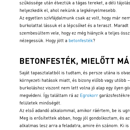
szűkössége után élveztük a tágas tereket, a déli tájolá
helyezkedik el, ahol nekünk a legkényelmesebb.
Az egyetlen szívfájdalmunk csak az volt, hogy már nem
burkolattal lássuk el a lépcsőket és a teraszt. Maradt 
szembesültem vele, hogy ez még hiányzik a teljes összh
nézegessük. Hogy jött a
betonfesték
?
BETONFESTÉK
, MIELŐTT M
Saját tapasztalatból is tudtam, és persze utána is olva
környezeti hatások miatt, és bizony előbb vagy utóbb 
burkoláshoz viszont nem lett volna jó alap egy ilyen
megvédeni. Így találtam rá az
Egrokorr
garázsfestékre
felületek minőségét.
Az első adandó alkalommal, amikor ráértem, be is ugr
Meg is erősítettek abban, hogy jól gondolkoztam, és a
alkalmas lesz arra a feladatra, amire én szánom. Ki i