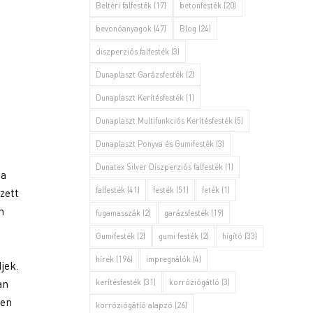
Beltéri falfesték
(17)
betonfesték
(20)
bevonóanyagok
(47)
Blog
(24)
diszperziós falfesték
(3)
Dunaplaszt Garázsfesték
(2)
Dunaplaszt Kerítésfesték
(1)
Dunaplaszt Multifunkciós Kerítésfesték
(5)
Dunaplaszt Ponyva és Gumifesték
(3)
Dunatex Silver Diszperziós falfesték
(1)
 a
falfesték
(41)
festék
(51)
feték
(1)
zett
n
fugamasszák
(2)
garázsfesték
(19)
Gumifesték
(2)
gumi festék
(2)
hígító
(33)
hírek
(196)
impregnálók
(4)
jek.
an
kerítésfesték
(31)
korróziógátló
(3)
pen
korróziógátló alapzó
(26)