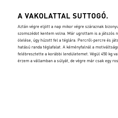
A
VAKOLATTAL
SUTTOGÓ.
Aztán végre eljött a nap mikor végre száraznak bizony
szomszédot kentem volna. Már ugrottam is a játszós 
ölelése, úgy húzott fel a téglára. Percről-percre és j
hatású randa téglafalat. A kéményfalnál a motiváltságo
felébresztette a korábbi lendületemet. Végül 450 kg v
érzem a vállamban a súlyát, de végre már csak egy ro