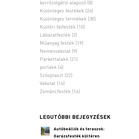
korróziógátló alapozó
(8)
Különleges festékek
(26)
Különleges termékek
(30)
Kültéri falfesték
(10)
Lábazatfesték
(2)
Műanyag festék
(19)
Nemesvakolat
(9)
Parkettalakk
(21)
porlakk
(4)
Sziloplaszt
(22)
Vakolat
(16)
Zománcfesték
(16)
LEGUTÓBBI BEJEGYZÉSEK
Autóbeállók és teraszok:
Garázsfesték kültéren