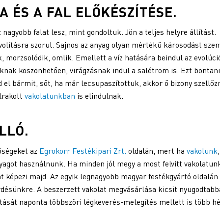
 ÉS A FAL ELŐKÉSZÍTÉSE.
 nagyobb falat lesz, mint gondoltuk. Jön a teljes helyre állítást.
távolításra szorul. Sajnos az anyag olyan mértékű károsodást szen
 morzsolódik, omlik. Emellett a víz hatására beindul az evolúci
knak köszönhetően, virágzásnak indul a salétrom is. Ezt bontani
 el bármit, sőt, ha már lecsupaszítottuk, akkor ő bizony szellőz
elrakott
vakolatunkban
is elindulnak.
LLÓ.
tőségeket az
Egrokorr Festékipari Zrt.
oldalán, mert ha
vakolunk
,
agot használnunk. Ha minden jól megy a most felvitt vakolatun
lát képezi majd. Az egyik legnagyobb magyar festékgyártó oldalán
érdésünkre. A beszerzett vakolat megvásárlása kicsit nyugodtabb
rítását naponta többszöri légkeverés-melegítés mellett is több hé