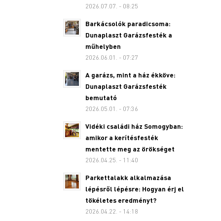
2026.07.07. - 08:25
Barkácsolók paradicsoma:
Dunaplaszt Garázsfesték a
műhelyben
2026.06.01. - 07:27
A garázs, mint a ház ékköve:
Dunaplaszt Garázsfesték
bemutató
2026.05.01. - 07:36
Vidéki családi ház Somogyban:
amikor a kerítésfesték
mentette meg az örökséget
2026.04.25. - 11:40
Parkettalakk alkalmazása
lépésről lépésre: Hogyan érj el
tökéletes eredményt?
2026.04.22. - 14:18