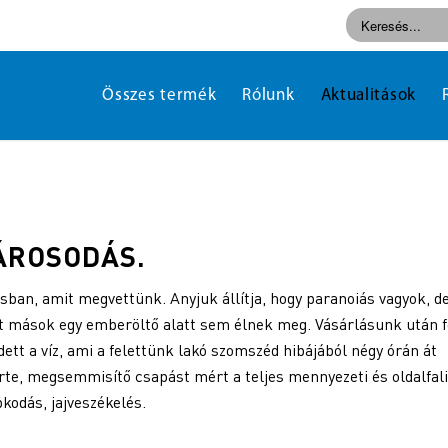
Összes termék
Rólunk
Aktualitások
ROSODÁS.
ban, amit megvettünk. Anyjuk állítja, hogy paranoiás vagyok, d
yit mások egy emberöltő alatt sem élnek meg. Vásárlásunk után f
zdett a víz, ami a felettünk lakó szomszéd hibájából négy órán át
rte, megsemmisítő csapást mért a teljes mennyezeti és oldalfali
pkodás, jajveszékelés.