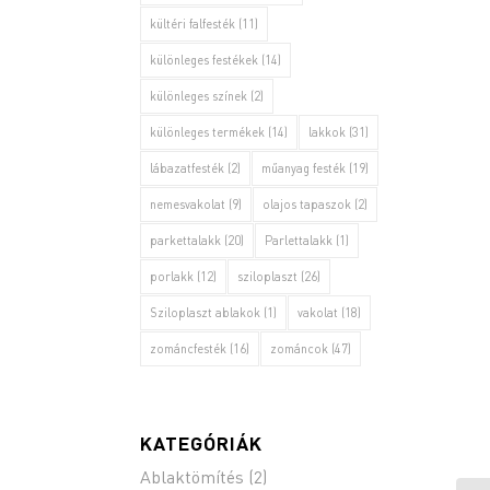
kültéri falfesték
(11)
különleges festékek
(14)
különleges színek
(2)
különleges termékek
(14)
lakkok
(31)
lábazatfesték
(2)
műanyag festék
(19)
nemesvakolat
(9)
olajos tapaszok
(2)
parkettalakk
(20)
Parlettalakk
(1)
porlakk
(12)
sziloplaszt
(26)
Sziloplaszt ablakok
(1)
vakolat
(18)
zománcfesték
(16)
zománcok
(47)
KATEGÓRIÁK
Ablaktömítés
(2)