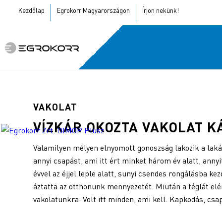
Kezdőlap
Egrokorr Magyarországon
Írjon nekünk!
VAKOLAT
VÍZKÁR OKOZTA
VAKOLAT
KÁ
Valamilyen mélyen elnyomott gonoszság lakozik a lakás
annyi csapást, ami itt ért minket három év alatt, ann
évvel az éjjel leple alatt, sunyi csendes rongálásba ke
áztatta az otthonunk mennyezetét. Miután a téglát elé
vakolatunkra. Volt itt minden, ami kell. Kapkodás, csa