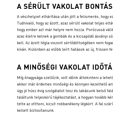
A SÉRÜLT
VAKOLAT
BONTÁSA
A vészhelyzet elhárítása után jött a felismerés, hogy ez
Tudnivaló, hogy az ázott, azaz sérült vakolat teljes el
hogy ember azt már helyre nem hozza. Porózussá válik,
azaz életre kelnek a gombák és a kicsapódó ásványi só
kell. Az ázott tégla viszont sértődöttségében nem fogad
kíván. Különben az előbb leírt hatások az új, frissen f
A MINŐSÉGI
VAKOLAT
IDŐTÁ
Míg őnagysága szellőzik, volt időnk áttekinteni a lehe
akkor már érdemes minőségi és könnyen kezelhető any
úgy jó húsz évig szolgálatot tesz és lakásunk belső fa
találtunk teljeskörű tájékoztatást, a hogyan tovább k
tette az otthoni, kicsit robbanékony légkört. A fal szá
kellett biztosítanunk.