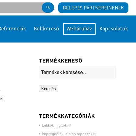
BELEPÉS PARTNEREINKNEK
Referenciák
Boltkereső
Webáruház
Kapcsolatok
TERMÉKKERESŐ
Keresés
e
él
TERMÉKKATEGÓRIÁK
Lakkok, higítók
(4)
Impregnálók, olajos tapaszok
(3)