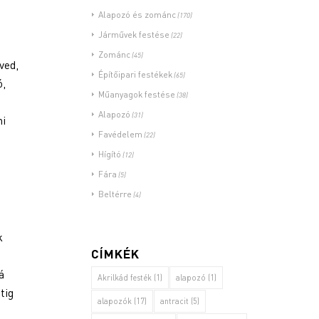
Alapozó és zománc
(170)
Járművek festése
(22)
Zománc
(45)
ved,
Építőipari festékek
(65)
ó,
Műanyagok festése
(38)
Alapozó
(31)
ni
Favédelem
(22)
Hígító
(12)
Fára
(5)
Beltérre
(4)
k
CÍMKÉK
á
Akrilkád festék
(1)
alapozó
(1)
tig
alapozók
(17)
antracit
(5)