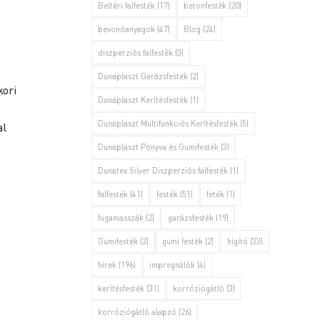
Beltéri falfesték
(17)
betonfesték
(20)
bevonóanyagok
(47)
Blog
(24)
diszperziós falfesték
(3)
Dunaplaszt Garázsfesték
(2)
kori
Dunaplaszt Kerítésfesték
(1)
Dunaplaszt Multifunkciós Kerítésfesték
(5)
al
Dunaplaszt Ponyva és Gumifesték
(3)
Dunatex Silver Diszperziós falfesték
(1)
falfesték
(41)
festék
(51)
feték
(1)
fugamasszák
(2)
garázsfesték
(19)
Gumifesték
(2)
gumi festék
(2)
hígító
(33)
hírek
(196)
impregnálók
(4)
kerítésfesték
(31)
korróziógátló
(3)
korróziógátló alapzó
(26)