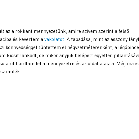
ult az a rokkant mennyezetünk, amire szívem szerint a felső
naciba és kevertem a
vakolatot
. A tapadása, mint az asszony lány
átszi könnyedséggel tüntettem el négyzetméterenként, a légópince
m kicsit lankadt, de mikor anyjuk belépett egyetlen pillantásáv
akolatot hordtam fel a mennyezetre és az oldalfalakra. Még ma is
ssz emlék.