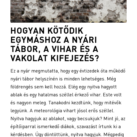
HOGYAN KÖTŐDIK
EGYMÁSHOZ A NYÁRI
TÁBOR, A VIHAR ÉS A
VAKOLAT
KIFEJEZÉS?
Ez a nyár megmutatta, hogy egy évtizedek óta működő
nyári tábor helyszínén is minden lehetséges. Még
földrengés sem kell hozzá. Elég egy nyitva hagyott
ablak és egy hatalmas széllel érkező vihar. Este volt
és nagyon meleg. Tanakodni kezdtünk, hogy mitévők
legyünk. A meteorológia vihart jósol erős széllel.
Nyitva hagyjuk az ablakot, vagy becsukjuk? Mint jó, az
építőiparral ismerkedő diákok, szavazást írtunk ki a
kérdésben. Úgy döntöttünk, nyitva hagyjuk. Mégpedig