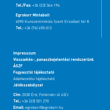
Tel./Fax:
+36 (23) 364-196
Egrokorr Mintabolt
6090 Kunszentmiklós Szent Erzsébet tér 8.
Tel.:
+36 (76) 655-012
Impresszum
Visszaélés-, panaszbejelentési rendszerünk
ÁSZF
Fogyasztói tájékoztató
Adatkezelési tájékoztató
Játékszabályzat
Cím:
2030 Érd, Fehérvári út 63/J.
Tel.:
+36 (23) 521 270
Email:
egrokorr@egrokorr.hu