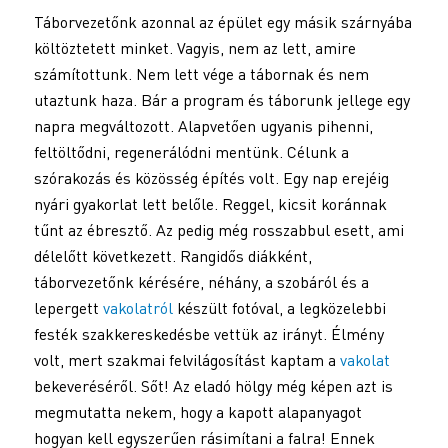
Táborvezetőnk azonnal az épület egy másik szárnyába
költöztetett minket. Vagyis, nem az lett, amire
számítottunk. Nem lett vége a tábornak és nem
utaztunk haza. Bár a program és táborunk jellege egy
napra megváltozott. Alapvetően ugyanis pihenni,
feltöltődni, regenerálódni mentünk. Célunk a
szórakozás és közösség építés volt. Egy nap erejéig
nyári gyakorlat lett belőle. Reggel, kicsit koránnak
tűnt az ébresztő. Az pedig még rosszabbul esett, ami
délelőtt következett. Rangidős diákként,
táborvezetőnk kérésére, néhány, a szobáról és a
lepergett
vakolatról
készült fotóval, a legközelebbi
festék szakkereskedésbe vettük az irányt. Élmény
volt, mert szakmai felvilágosítást kaptam a
vakolat
bekeveréséről. Sőt! Az eladó hölgy még képen azt is
megmutatta nekem, hogy a kapott alapanyagot
hogyan kell egyszerűen rásimítani a falra! Ennek