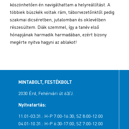
köszönhetően én navigálhattam a helyreállítást. A
többiek büszkék voltak rám, táborvezetőnktől pedig
szakmai dicséretben, jutalomban és oklevélben
részesültem. Diák szemmel, így a tanév első
hónapjának harmadik harmadában, ezért bizony
megérte nyitva hagyni az ablakot!
MINTABOLT, FESTÉKBOLT
2030 Érd, Fehérvári út 63/J.
Nyitvatartás:
11.01-03.31.: H-P 7:00-16:30; SZ 8:00-12:00
04.01-10.31.: H-P 6:30-17:00; SZ 7:00-12:00