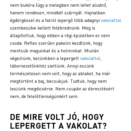
nem bukóra (úgy a melegben nem lehet aludni),
hanem rendesen, mindkét szárnyát. Hajnalban
égdörgéssel és a falról lepergő több adagnyi
vakolattal
szembesülve kellett felébrednünk. Meg is
állapítottuk, hogy ebben a régi épületben ez nem
csoda. Reflex szerűen pakolni kezdtünk, hogy
mentsük magunkat és a holminkat. Miután
végeztünk, kezünkben a lepergett
vakolattal
,
táborvezetőnkhöz siettünk. Annyi eszünk
természetesen nem volt, hogy az ablakot, ha már
megtörtént a baj, becsukjuk. Tudtuk, hogy nem
leszünk megdicsérve. Nem csupán az ébresztésért
nem, de felelőtlenségünkért sem.
DE MIRE VOLT JÓ, HOGY
LEPERGETT A
VAKOLAT
?