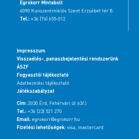
Egrokorr Mintabolt
6090 Kunszentmiklós Szent Erzsébet tér 8.
Tel.:
+36 (76) 655-012
Impresszum
Visszaélés-, panaszbejelentési rendszerünk
ÁSZF
Fogyasztói tájékoztató
Adatkezelési tájékoztató
Játékszabályzat
Cím:
2030 Érd, Fehérvári út 63/J.
Tel.:
+36 (23) 521 270
Email:
egrokorr@egrokorr.hu
Fizetési lehetőségek:
visa, mastercard