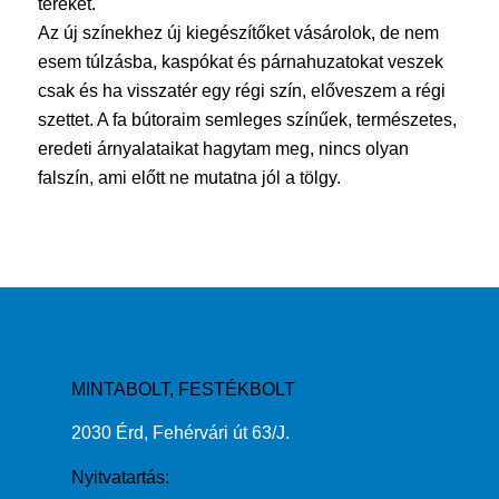
tereket.
Az új színekhez új kiegészítőket vásárolok, de nem
esem túlzásba, kaspókat és párnahuzatokat veszek
csak és ha visszatér egy régi szín, előveszem a régi
szettet. A fa bútoraim semleges színűek, természetes,
eredeti árnyalataikat hagytam meg, nincs olyan
falszín, ami előtt ne mutatna jól a tölgy.
MINTABOLT, FESTÉKBOLT
2030 Érd, Fehérvári út 63/J.
Nyitvatartás: