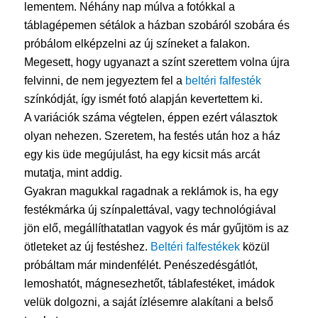
lementem. Néhány nap múlva a fotókkal a
táblagépemen sétálok a házban szobáról szobára és
próbálom elképzelni az új színeket a falakon.
Megesett, hogy ugyanazt a színt szerettem volna újra
felvinni, de nem jegyeztem fel a
beltéri falfesték
színkódját, így ismét fotó alapján kevertettem ki.
A variációk száma végtelen, éppen ezért választok
olyan nehezen. Szeretem, ha festés után hoz a ház
egy kis üde megújulást, ha egy kicsit más arcát
mutatja, mint addig.
Gyakran magukkal ragadnak a reklámok is, ha egy
festékmárka új színpalettával, vagy technológiával
jön elő, megállíthatatlan vagyok és már gyűjtöm is az
ötleteket az új festéshez.
Beltéri falfestékek
közül
próbáltam már mindenfélét. Penészedésgátlót,
lemoshatót, mágnesezhetőt, táblafestéket, imádok
velük dolgozni, a saját ízlésemre alakítani a belső