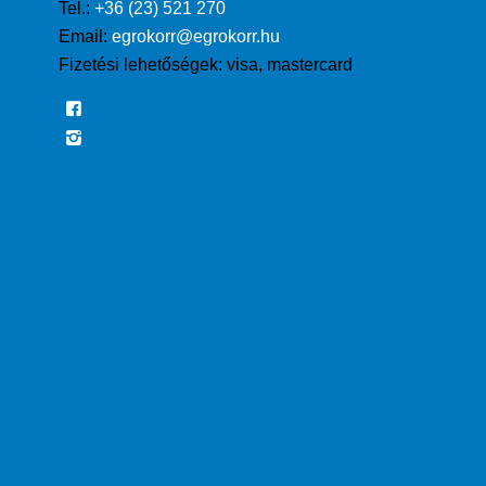
Tel.:
+36 (23) 521 270
Email:
egrokorr@egrokorr.hu
Fizetési lehetőségek:
visa, mastercard