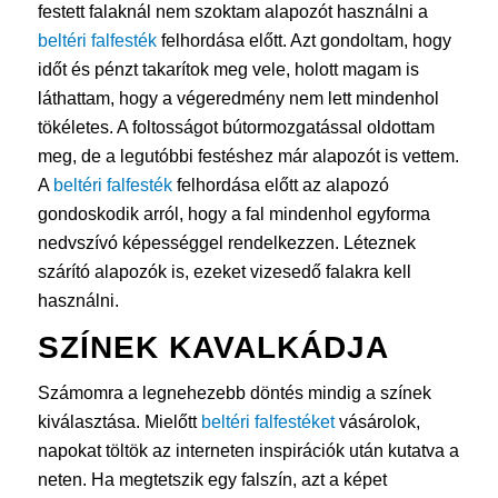
festett falaknál nem szoktam alapozót használni a
beltéri falfesték
felhordása előtt. Azt gondoltam, hogy
időt és pénzt takarítok meg vele, holott magam is
láthattam, hogy a végeredmény nem lett mindenhol
tökéletes. A foltosságot bútormozgatással oldottam
meg, de a legutóbbi festéshez már alapozót is vettem.
A
beltéri falfesték
felhordása előtt az alapozó
gondoskodik arról, hogy a fal mindenhol egyforma
nedvszívó képességgel rendelkezzen. Léteznek
szárító alapozók is, ezeket vizesedő falakra kell
használni.
SZÍNEK KAVALKÁDJA
Számomra a legnehezebb döntés mindig a színek
kiválasztása. Mielőtt
beltéri falfestéket
vásárolok,
napokat töltök az interneten inspirációk után kutatva a
neten. Ha megtetszik egy falszín, azt a képet