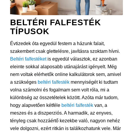
BELTÉRI FALFESTÉK
TÍPUSOK
Évtizedek óta egyedül festem a házunk falait,
szakembert csak glettelésre, javításra szoktam hívni.
Beltéri falfestéket
is egyedül választok, ez azonban
eleinte sokkal alaposabb utánajárást igényelt. Még
nem voltak elérhetők online kalkulátorok sem, amivel
a szükséges
beltéri falfesték
mennyiségét ki tudtam
volna számolni és fogalmam sem volt róla, mi a
különbség az összetételek között. Azóta már tudom,
hogy alapvetően kétféle
beltéri falfesték
van, a
meszes és a diszperziós. A harmadik, az enyves,
tényleg csak hozzáértő kezekbe való, nagyon nehéz
vele dolgozni, ezért ritkán is találkozhatunk vele. Már