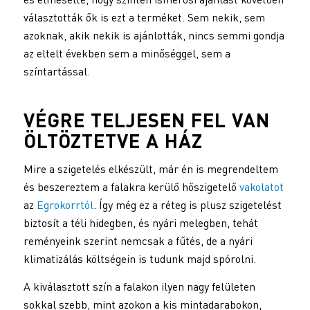
választották ők is ezt a terméket. Sem nekik, sem
azoknak, akik nekik is ajánlották, nincs semmi gondja
az eltelt években sem a minőséggel, sem a
színtartással.
VÉGRE TELJESEN FEL VAN
ÖLTÖZTETVE A HÁZ
Mire a szigetelés elkészült, már én is megrendeltem
és beszereztem a falakra kerülő hőszigetelő
vakolatot
az
Egrokorrtól
. Így még ez a réteg is plusz szigetelést
biztosít a téli hidegben, és nyári melegben, tehát
reményeink szerint nemcsak a fűtés, de a nyári
klimatizálás költségein is tudunk majd spórolni.
A kiválasztott szín a falakon ilyen nagy felületen
sokkal szebb, mint azokon a kis mintadarabokon,