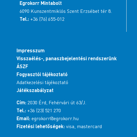
Egrokorr Mintabolt
6090 Kunszentmiklós Szent Erzsébet tér 8.
Tel.:
+36 (76) 655-012
Impresszum
Visszaélés-, panaszbejelentési rendszerünk
ÁSZF
Fogyasztói tájékoztató
Adatkezelési tájékoztató
Játékszabályzat
Cím:
2030 Érd, Fehérvári út 63/J.
Tel.:
+36 (23) 521 270
Email:
egrokorr@egrokorr.hu
Fizetési lehetőségek:
visa, mastercard