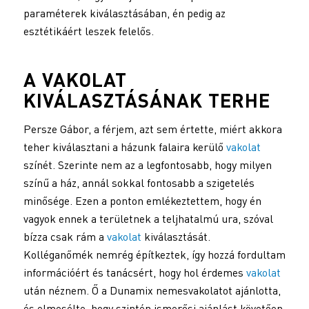
paraméterek kiválasztásában, én pedig az
esztétikáért leszek felelős.
A
VAKOLAT
KIVÁLASZTÁSÁNAK TERHE
Persze Gábor, a férjem, azt sem értette, miért akkora
teher kiválasztani a házunk falaira kerülő
vakolat
színét. Szerinte nem az a legfontosabb, hogy milyen
színű a ház, annál sokkal fontosabb a szigetelés
minősége. Ezen a ponton emlékeztettem, hogy én
vagyok ennek a területnek a teljhatalmú ura, szóval
bízza csak rám a
vakolat
kiválasztását.
Kolléganőmék nemrég építkeztek, így hozzá fordultam
információért és tanácsért, hogy hol érdemes
vakolat
után néznem. Ő a Dunamix nemesvakolatot ajánlotta,
és elmesélte, hogy szintén ismerősi ajánlást követően