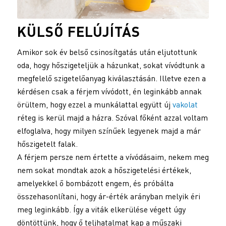
KÜLSŐ FELÚJÍTÁS
Amikor sok év belső csinosítgatás után eljutottunk
oda, hogy hőszigeteljük a házunkat, sokat vívódtunk a
megfelelő szigetelőanyag kiválasztásán. Illetve ezen a
kérdésen csak a férjem vívódott, én leginkább annak
örültem, hogy ezzel a munkálattal együtt új
vakolat
réteg is kerül majd a házra. Szóval főként azzal voltam
elfoglalva, hogy milyen színűek legyenek majd a már
hőszigetelt falak.
A férjem persze nem értette a vívódásaim, nekem meg
nem sokat mondtak azok a hőszigetelési értékek,
amelyekkel ő bombázott engem, és próbálta
összehasonlítani, hogy ár-érték arányban melyik éri
meg leginkább. Így a viták elkerülése végett úgy
döntöttünk, hogy ő teljhatalmat kap a műszaki