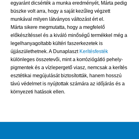
egyaránt dicsérték a munka eredményét, Márta pedig
büszke volt arra, hogy a saját kezűleg végzett
munkával milyen látványos változást ért el.
Márta sikere megmutatta, hogy a megfelelő
előkészítéssel és a kiváló minőségű termékkel még a
legelhanyagoltabb kültéri faszerkezetek is
újjászülethetnek. A Dunaplaszt
Kerítésfesték
különleges összetevői, mint a korróziógátló pehely-
pigmentek és a vízlepergető viasz, nemcsak a kerítés
esztétikai megújulását biztosították, hanem hosszú
távú védelmet is nyújtottak számára az időjárás és a
környezeti hatások ellen.