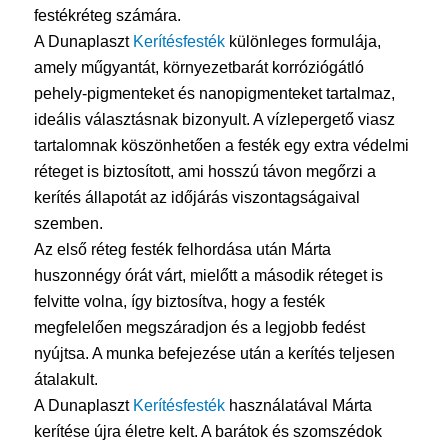
festékréteg számára.
A Dunaplaszt
Kerítésfesték
különleges formulája,
amely műgyantát, környezetbarát korróziógátló
pehely-pigmenteket és nanopigmenteket tartalmaz,
ideális választásnak bizonyult. A vízlepergető viasz
tartalomnak köszönhetően a festék egy extra védelmi
réteget is biztosított, ami hosszú távon megőrzi a
kerítés állapotát az időjárás viszontagságaival
szemben.
Az első réteg festék felhordása után Márta
huszonnégy órát várt, mielőtt a második réteget is
felvitte volna, így biztosítva, hogy a festék
megfelelően megszáradjon és a legjobb fedést
nyújtsa. A munka befejezése után a kerítés teljesen
átalakult.
A Dunaplaszt
Kerítésfesték
használatával Márta
kerítése újra életre kelt. A barátok és szomszédok