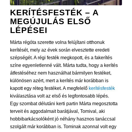
KERÍTÉSFESTÉK
– A
MEGÚJULÁS ELSŐ
LÉPÉSEI
Márta régóta szerette volna felújítani otthonuk
kerítését, mely az évek során elvesztette eredeti
szépségét. A régi festék megkopott, és a fakerítés
színe egyenletlenné vált. Márta tudta, hogy a kerítés
átfestéséhez nem használhat bármilyen festéket,
különösen azért, mert a kerítés már korábban is
kapott egy réteg festéket. A megfelelő
kerítésfesték
kiválasztása volt az első és legfontosabb lépés.
Egy szombat délutáni kerti partin Márta megosztotta
terveit és aggodalmait barátjával, Tomival, aki
hobbibarkácsolóként jó néhány hasznos tanáccsal
szolgált már korábban is. Tominak azonnal volt egy