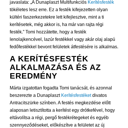
javaslata: „A Dunaplaszt Multifunkciós
Kerítésfesték
tökéletes lesz erre. Ez a festék kifejezetten olyan
kültéri faszerkezetekre lett kifejlesztve, mint a ti
kerítésetek, még akkor is, ha már van rajta régi
festék.” Tomi hozzátette, hogy a festék
lenolajkencével, lazúr festékkel vagy akár olaj alapú
fedőfestékkel bevont felületek átfestésére is alkalmas.
A
KERÍTÉSFESTÉK
ALKALMAZÁSA ÉS AZ
EREDMÉNY
Márta izgatottan fogadta Tomi tanácsát, és azonnal
beszerezte a Dunaplaszt
Kerítésfestéket
divatos
Antracitszürke színben. A festés megkezdése előtt
alaposan letisztította a kerítést egy drótkefével, hogy
eltávolítsa a régi, pergő festékrétegeket és egyéb
szennyeződéseket, előkészítve a felületet az új