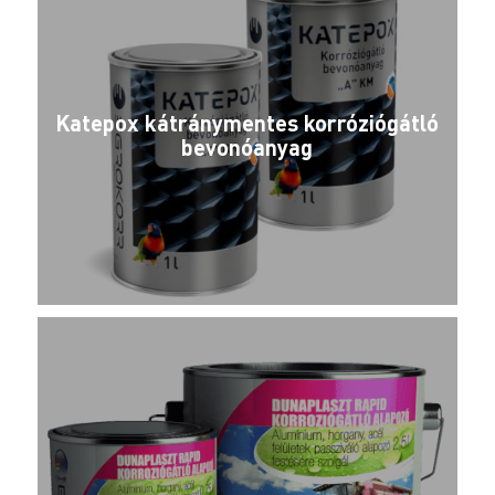
Katepox kátránymentes korróziógátló
bevonóanyag