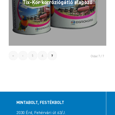
Tix-Kor korróziógátló alapozó
«
‹
5
6
7
Oldal 7 / 7
MINTABOLT, FESTÉKBOLT
2030 Érd, Fehérvári út 63/J.