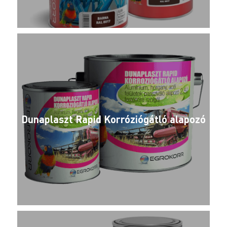
Dunaplaszt Rapid Korróziógátló alapozó