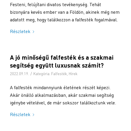
Festeni, felújítani divatos tevékenység. Tehát
bizonyára kevés ember van a Földön, akinek még nem
adatott meg, hogy találkozzon a falfesték fogalmával.
Részletek
A jó minőségű falfesték és a szakmai
segítség együtt luxusnak számít?
/
2022.09.19.
Kategória:
Falfesték
,
Hírek
A falfesték mindannyiunk életének részét képezi.
Akár önálló alkalmazásban, akár szakmai segítség
igénybe vételével, de már sokszor találkoztunk vele.
Részletek