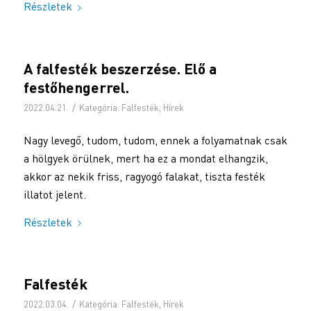
Részletek
A falfesték beszerzése. Elő a
festőhengerrel.
/
2022.04.21.
Kategória:
Falfesték
,
Hírek
Nagy levegő, tudom, tudom, ennek a folyamatnak csak
a hölgyek örülnek, mert ha ez a mondat elhangzik,
akkor az nekik friss, ragyogó falakat, tiszta festék
illatot jelent.
Részletek
Falfesték
/
2022.03.04.
Kategória:
Falfesték
,
Hírek