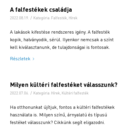
A falfestékek családja
/
2022.08.19.
Kategória:
Falfesték
,
Hírek
A lakások kifestése rendszeres igény. A falfesték
kopik, halványodik, sérül. Ilyenkor nemcsak a színt
kell kiválasztanunk, de tulajdonságai is fontosak.
Részletek
Milyen kültéri falfestéket válasszunk?
/
2022.07.06.
Kategória:
Hírek
,
Kültéri falfesték
Ha otthonunkat újítjuk, fontos a kültéri falfestékek
használata is. Milyen színű, árnyalatú és típusú
festéket válasszunk? Cikkünk segít eligazodni.