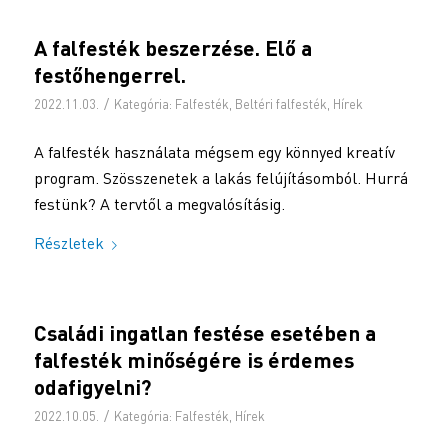
A falfesték beszerzése. Elő a
festőhengerrel.
/
2022.11.03.
Kategória:
Falfesték
,
Beltéri falfesték
,
Hírek
A falfesték használata mégsem egy könnyed kreatív
program. Szösszenetek a lakás felújításomból. Hurrá
festünk? A tervtől a megvalósításig.
Részletek
Családi ingatlan festése esetében a
falfesték minőségére is érdemes
odafigyelni?
/
2022.10.05.
Kategória:
Falfesték
,
Hírek