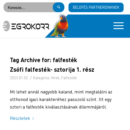
BELEPÉS PARTNEREINKNEK
Tag Archive for:
falfesték
Zsófi falfesték- sztorija 1. rész
/
2023.01.02.
Kategória:
Hírek
,
Falfesték
Mi lehet annál nagyobb kaland, mint megtalálni az
otthonod igazi karakteréhez passzoló színt. Itt egy
sztori a falfesték kiválasztásának dilemmájáról.
Részletek