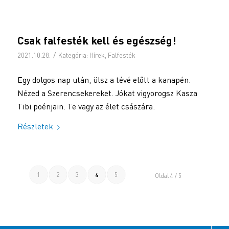
Csak falfesték kell és egészség!
/
2021.10.28.
Kategória:
Hírek
,
Falfesték
Egy dolgos nap után, ülsz a tévé előtt a kanapén.
Nézed a Szerencsekereket. Jókat vigyorogsz Kasza
Tibi poénjain. Te vagy az élet császára.
Részletek
1
2
3
4
5
Oldal 4 / 5