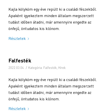
Kajla kölyköm egy éve repült ki a családi fészekből.
Apaként igyekeztem minden általam megszerzett
tudást időben átadni, már amennyire engedte az
önfejű, öntudatos kis klónom.
Részletek
Falfesték
/
2022.03.04.
Kategória:
Falfesték
,
Hírek
Kajla kölyköm egy éve repült ki a családi fészekből.
Apaként igyekeztem minden általam megszerzett
tudást időben átadni, már amennyire engedte az
önfejű, öntudatos kis klónom.
Részletek