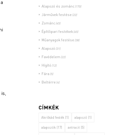
 a
Alapozó és zománc
(170)
Járművek festése
(22)
Zománc
(45)
mi
Építőipari festékek
(65)
Műanyagok festése
(38)
Alapozó
(31)
Favédelem
(22)
Hígító
(12)
Fára
(5)
Beltérre
(4)
is,
CÍMKÉK
Akrilkád festék
(1)
alapozó
(1)
alapozók
(17)
antracit
(5)