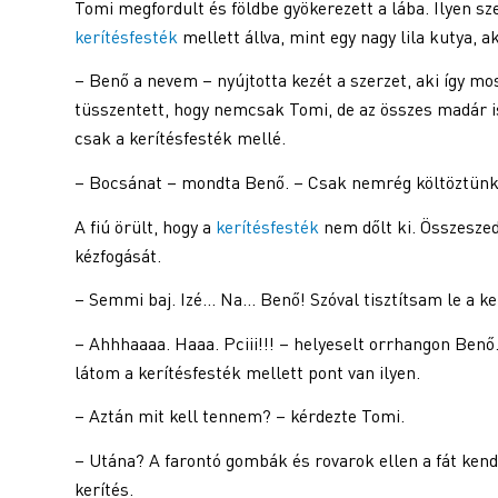
Tomi megfordult és földbe gyökerezett a lába. Ilyen sz
kerítésfesték
mellett állva, mint egy nagy lila kutya, a
– Benő a nevem – nyújtotta kezét a szerzet, aki így mo
tüsszentett, hogy nemcsak Tomi, de az összes madár i
csak a kerítésfesték mellé.
– Bocsánat – mondta Benő. – Csak nemrég költöztünk
A fiú örült, hogy a
kerítésfesték
nem dőlt ki. Összeszed
kézfogását.
– Semmi baj. Izé… Na… Benő! Szóval tisztítsam le a ke
– Ahhhaaaa. Haaa. Pciii!!! – helyeselt orrhangon Benő. 
látom a kerítésfesték mellett pont van ilyen.
– Aztán mit kell tennem? – kérdezte Tomi.
– Utána? A farontó gombák és rovarok ellen a fát kend
kerítés.