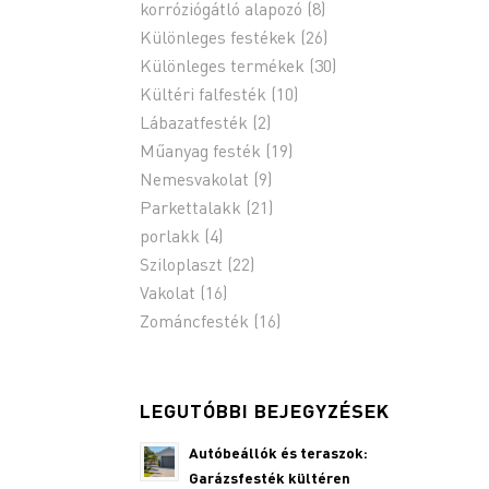
korróziógátló alapozó
(8)
Különleges festékek
(26)
Különleges termékek
(30)
Kültéri falfesték
(10)
Lábazatfesték
(2)
Műanyag festék
(19)
Nemesvakolat
(9)
Parkettalakk
(21)
porlakk
(4)
Sziloplaszt
(22)
Vakolat
(16)
Zománcfesték
(16)
LEGUTÓBBI BEJEGYZÉSEK
Autóbeállók és teraszok:
Garázsfesték kültéren