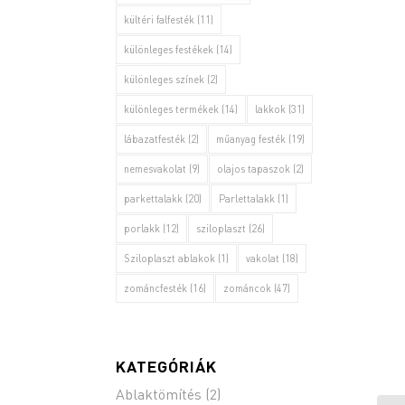
kültéri falfesték
(11)
különleges festékek
(14)
különleges színek
(2)
különleges termékek
(14)
lakkok
(31)
lábazatfesték
(2)
műanyag festék
(19)
nemesvakolat
(9)
olajos tapaszok
(2)
parkettalakk
(20)
Parlettalakk
(1)
porlakk
(12)
sziloplaszt
(26)
Sziloplaszt ablakok
(1)
vakolat
(18)
zománcfesték
(16)
zománcok
(47)
KATEGÓRIÁK
Ablaktömítés
(2)