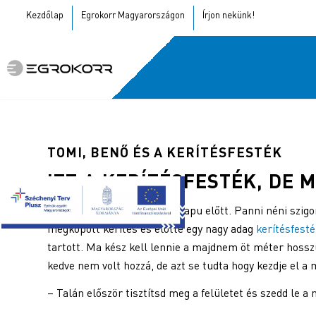
Kezdőlap
Egrokorr Magyarországon
Írjon nekünk!
TOMI, BENŐ ÉS A KERÍTÉSFESTÉK
ITT A
KERÍTÉSFESTÉK
, DE 
Tomi bánatosan állt a kertkapu előtt. Panni néni szig
megkopott kerítés és előtte egy nagy adag
kerítésfest
tartott. Ma kész kell lennie a majdnem öt méter hoss
kedve nem volt hozzá, de azt se tudta hogy kezdje el a
– Talán először tisztítsd meg a felületet és szedd le a