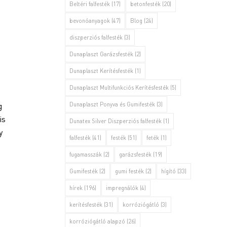
Beltéri falfesték
(17)
betonfesték
(20)
bevonóanyagok
(47)
Blog
(24)
diszperziós falfesték
(3)
Dunaplaszt Garázsfesték
(2)
Dunaplaszt Kerítésfesték
(1)
Dunaplaszt Multifunkciós Kerítésfesték
(5)
g
Dunaplaszt Ponyva és Gumifesték
(3)
is
Dunatex Silver Diszperziós falfesték
(1)
y
falfesték
(41)
festék
(51)
feték
(1)
fugamasszák
(2)
garázsfesték
(19)
Gumifesték
(2)
gumi festék
(2)
hígító
(33)
hírek
(196)
impregnálók
(4)
kerítésfesték
(31)
korróziógátló
(3)
korróziógátló alapzó
(26)