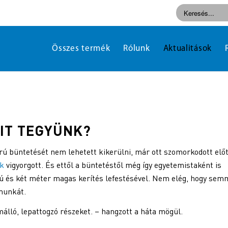
Összes termék
Rólunk
Aktualitások
MIT TEGYÜNK?
orú büntetését nem lehetett kikerülni, már ott szomorkodott előt
ék
vigyorgott. És ettől a büntetéstől még így egyetemistaként is
zú és két méter magas kerítés lefestésével. Nem elég, hogy sem
 munkát.
 málló, lepattogzó részeket. – hangzott a háta mögül.