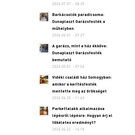
2026.07.07. - 08:25
Barkácsolók paradicsoma:
Dunaplaszt Garázsfesték a
műhelyben
2026.06.01. - 07:27
A garázs, mint a ház ékköve:
Dunaplaszt Garázsfesték
bemutató
2026.05.01. - 07:36
Vidéki családi ház Somogyban:
amikor a kerítésfesték
mentette meg az örökséget
2026.04.25. - 11:40
Parkettalakk alkalmazása
lépésről lépésre: Hogyan érj el
tökéletes eredményt?
2026.04.22. - 14:18