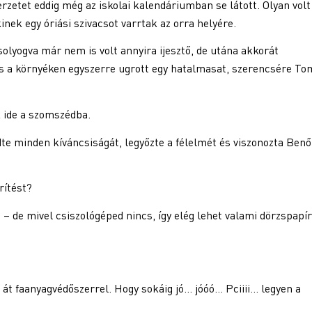
erzetet eddig még az iskolai kalendáriumban se látott. Olyan volt
kinek egy óriási szivacsot varrtak az orra helyére.
solyogva már nem is volt annyira ijesztő, de utána akkorát
s a környéken egyszerre ugrott egy hatalmasat, szerencsére To
 ide a szomszédba.
te minden kíváncsiságát, legyőzte a félelmét és viszonozta Benő
rítést?
– de mivel csiszológéped nincs, így elég lehet valami dörzspapír 
 át faanyagvédőszerrel. Hogy sokáig jó… jóóó… Pciiii… legyen a