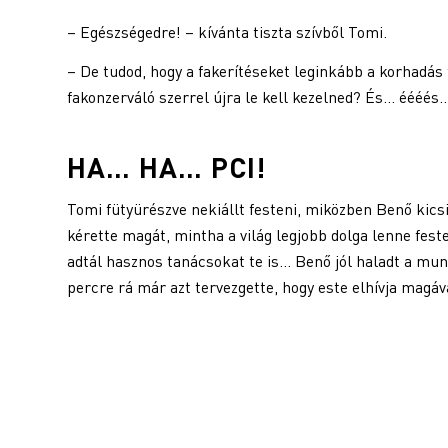
– Egészségedre! – kívánta tiszta szívből Tomi.
– De tudod, hogy a fakerítéseket leginkább a korhadás
fakonzerváló szerrel újra le kell kezelned? És… éééés…
HA… HA… PCI!
Tomi fütyürészve nekiállt festeni, miközben Benő kicsi
kérette magát, mintha a világ legjobb dolga lenne fest
adtál hasznos tanácsokat te is… Benő jól haladt a mun
percre rá már azt tervezgette, hogy este elhívja magáv