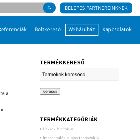
BELEPÉS PARTNEREINKNEK
Referenciák
Boltkereső
Webáruház
Kapcsolatok
TERMÉKKERESŐ
Keresés
te a
mi
TERMÉKKATEGÓRIÁK
Lakkok, higítók
(4)
Impregnálók, olajos tapaszok
(3)