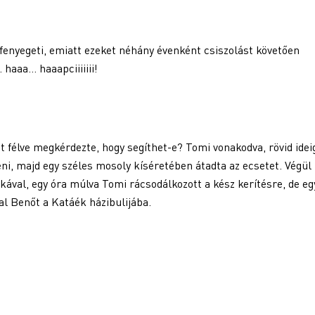
 fenyegeti, emiatt ezeket néhány évenként csiszolást követően
 haaa… haaapciiiiiii!
t félve megkérdezte, hogy segíthet-e? Tomi vonakodva, rövid idei
eni, majd egy széles mosoly kíséretében átadta az ecsetet. Végül 
kával, egy óra múlva Tomi rácsodálkozott a kész kerítésre, de eg
al Benőt a Katáék házibulijába.