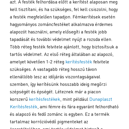
azt. A festék felhordása előtt a kerítést alaposan meg
kell tisztítani, és ha szükséges, fel kell csiszolni, hogy
a festék megfelelően tapadjon. Fémkerítések esetén
hagyományos zománcfestéket alkalmazva érdemes
alapozót használni, amely elősegíti a festék jobb
tapadását és további védelmet nyújt a rozsda ellen.
Több réteg festék felvitele ajánlott, hogy biztosítsuk a
tartós védelmet. Az első réteg általában az alapozó,
amelyet követően 1-2 réteg
kerítésfesték
felvitele
szükséges. A vastagabb réteg hosszú távon
ellenállóbb lesz az időjárás viszontagságaival
szemben, így kerítésünk hosszabb ideig megőrzi
szépségét és épségét. Léteznek már a piacon
korszerű
kerítésfestékek
, mint például
Dunaplaszt
Kerítésfesték
, ami fémre és fára egyaránt felhordható
és alapozó és fedő zománc is egyben. Ez a termék
tartalmaz korrózióvédő pigmenteket az
összetételében, ami tartós védelmet biztosít a