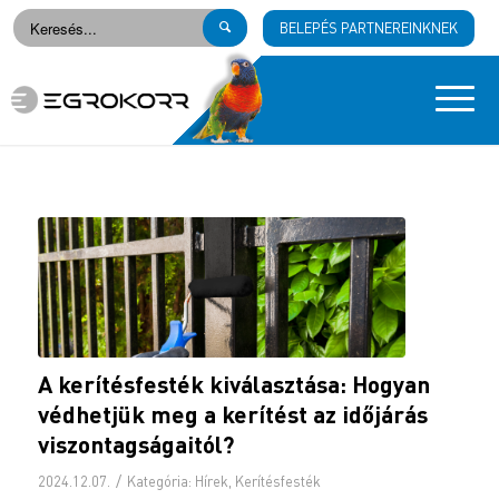
BELEPÉS PARTNEREINKNEK
A kerítésfesték kiválasztása: Hogyan
védhetjük meg a kerítést az időjárás
viszontagságaitól?
/
2024.12.07.
Kategória:
Hírek
,
Kerítésfesték