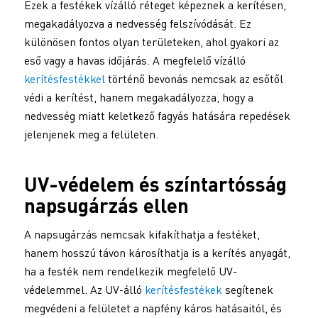
Ezek a festékek vízálló réteget képeznek a kerítésen,
megakadályozva a nedvesség felszívódását. Ez
különösen fontos olyan területeken, ahol gyakori az
eső vagy a havas időjárás. A megfelelő vízálló
kerítésfestékkel
történő bevonás nemcsak az esőtől
védi a kerítést, hanem megakadályozza, hogy a
nedvesség miatt keletkező fagyás hatására repedések
jelenjenek meg a felületen.
UV-védelem és színtartósság
napsugárzás ellen
A napsugárzás nemcsak kifakíthatja a festéket,
hanem hosszú távon károsíthatja is a kerítés anyagát,
ha a festék nem rendelkezik megfelelő UV-
védelemmel. Az UV-álló
kerítésfestékek
segítenek
megvédeni a felületet a napfény káros hatásaitól, és