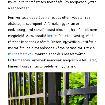
követi a fa természetes mozgását, így megakadályozza
a repedezést.
Fémkerítések esetében a rozsda elleni védelem az
elsődleges szempont. A fémeket gyakran éri
nedvesség, ami rozsdásodást okozhat, ha a festék nem
megfelelő. A rozsdaálló
kerítésfestékek
vastag, védő
réteget képeznek a fémfelületen, így védik a kerítést a
korróziótól és a rozsdásodás káros hatásaitól. Ezek a
kerítésfestékek
gyakran speciális összetevőket
tartalmaznak, amelyek nemcsak megvédik a felületet,
hanem hosszan tartó védelmet nyújtanak.