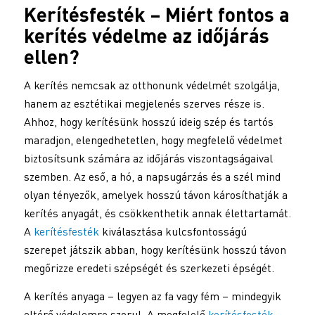
Kerítésfesték
– Miért fontos a
kerítés védelme az időjárás
ellen?
A kerítés nemcsak az otthonunk védelmét szolgálja,
hanem az esztétikai megjelenés szerves része is.
Ahhoz, hogy kerítésünk hosszú ideig szép és tartós
maradjon, elengedhetetlen, hogy megfelelő védelmet
biztosítsunk számára az időjárás viszontagságaival
szemben. Az eső, a hó, a napsugárzás és a szél mind
olyan tényezők, amelyek hosszú távon károsíthatják a
kerítés anyagát, és csökkenthetik annak élettartamát.
A
kerítésfesték
kiválasztása kulcsfontosságú
szerepet játszik abban, hogy kerítésünk hosszú távon
megőrizze eredeti szépségét és szerkezeti épségét.
A kerítés anyaga – legyen az fa vagy fém – mindegyik
eltérő védelemre szorul. A megfelelő
kerítésfesték