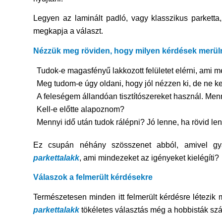
Legyen az laminált padló, vagy klasszikus parketta,
megkapja a választ.
Nézzük meg röviden, hogy milyen kérdések merüln
Tudok-e magasfényű lakkozott felületet elérni, ami m
Meg tudom-e úgy oldani, hogy jól nézzen ki, de ne ke
A feleségem állandóan tisztítószereket használ. Men
Kell-e előtte alapoznom?
Mennyi idő után tudok rálépni? Jó lenne, ha rövid len
Ez csupán néhány szösszenet abból, amivel gyak
parkettalakk
, ami mindezeket az igényeket kielégíti?
Válaszok a felmerült kérdésekre
Természetesen minden itt felmerült kérdésre létezik 
parkettalakk
tökéletes választás még a hobbisták szá