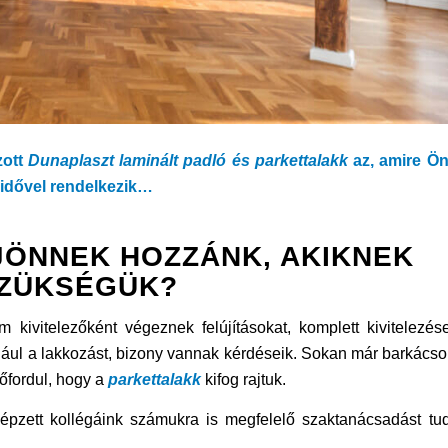
zott
Dunaplaszt laminált padló és parkettalakk
az, amire Ö
 idővel rendelkezik…
JÖNNEK HOZZÁNK, AKIKNEK
SZÜKSÉGÜK?
kivitelezőként végeznek felújításokat, komplett kivitelezése
ul a lakkozást, bizony vannak kérdéseik. Sokan már barkácsol
lőfordul, hogy a
parkettalakk
kifog rajtuk.
képzett kollégáink számukra is megfelelő szaktanácsadást tu