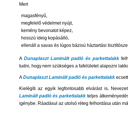
Mert
magasfényű,
megfelelő védelmet nyújt,
kemény bevonatot képez,
hosszú ideig kopásálló,
ellenáll a savas és lúgos bázisú háztartási tisztítósz
A
Dunaplaszt Laminált padló és parkettalakk
felh
tudni, hogy nem szükséges a fafelületet alapozni lakko
A
Dunaplaszt Laminált padló és parkettalakk
ecsett
Kielégíti az egyik legfontosabb elvárást is. Nevez
Laminált padló és parkettalakk
teljes átkeményedés
igénybe. Ráadásul az utolsó réteg felhordása után már