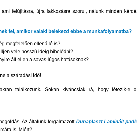
 ami felújításra, újra lakkozásra szorul, nálunk minden kérdé
ek fel, amikor valaki belekezd ebbe a munkafolyamatba?
ég megfelelően ellenálló is?
lljen vele hosszú ideig bíbelődni?
nyire áll ellen a savas-lúgos hatásoknak?
ne a száradási idő!
ran találkozunk. Sokan kíváncsiak rá, hogy létezik-e o
megoldás. Az általunk forgalmazott
Dunaplaszt Laminált padl
mára is. Miért?