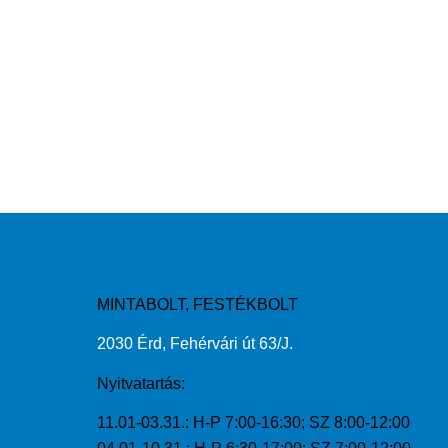
MINTABOLT, FESTÉKBOLT
2030 Érd, Fehérvári út 63/J.
Nyitvatartás:
11.01-03.31.: H-P 7:00-16:30; SZ 8:00-12:00