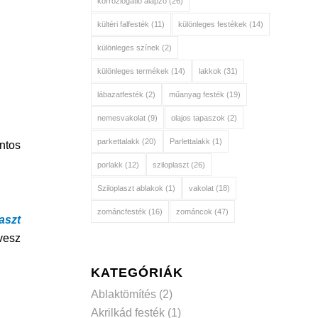
korróziógátló alapzó
(26)
kültéri falfesték
(11)
különleges festékek
(14)
különleges színek
(2)
különleges termékek
(14)
lakkok
(31)
lábazatfesték
(2)
műanyag festék
(19)
nemesvakolat
(9)
olajos tapaszok
(2)
parkettalakk
(20)
Parlettalakk
(1)
ntos
porlakk
(12)
sziloplaszt
(26)
Sziloplaszt ablakok
(1)
vakolat
(18)
zománcfesték
(16)
zománcok
(47)
aszt
vesz
KATEGÓRIÁK
Ablaktömítés
(2)
Akrilkád festék
(1)