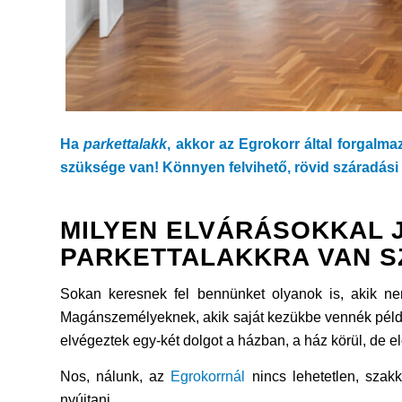
Ha
parkettalakk
, akkor az Egrokorr által forgalma
szüksége van! Könnyen felvihető, rövid száradási
MILYEN ELVÁRÁSOKKAL 
PARKETTALAKKRA VAN 
Sokan keresnek fel bennünket olyanok is, akik nem 
Magánszemélyeknek, akik saját kezükbe vennék példá
elvégeztek egy-két dolgot a házban, a ház körül, de e
Nos, nálunk, az
Egrokorrnál
nincs lehetetlen, szak
nyújtani.