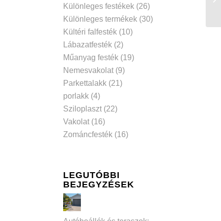
Különleges festékek
(26)
Különleges termékek
(30)
Kültéri falfesték
(10)
Lábazatfesték
(2)
Műanyag festék
(19)
Nemesvakolat
(9)
Parkettalakk
(21)
porlakk
(4)
Sziloplaszt
(22)
Vakolat
(16)
Zománcfesték
(16)
LEGUTÓBBI
BEJEGYZÉSEK