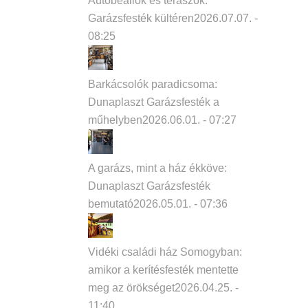
Autóbeállók és teraszok:
Garázsfesték kültéren
2026.07.07. -
08:25
Barkácsolók paradicsoma:
Dunaplaszt Garázsfesték a
műhelyben
2026.06.01. - 07:27
A garázs, mint a ház ékköve:
Dunaplaszt Garázsfesték
bemutató
2026.05.01. - 07:36
Vidéki családi ház Somogyban:
amikor a kerítésfesték mentette
meg az örökséget
2026.04.25. -
11:40