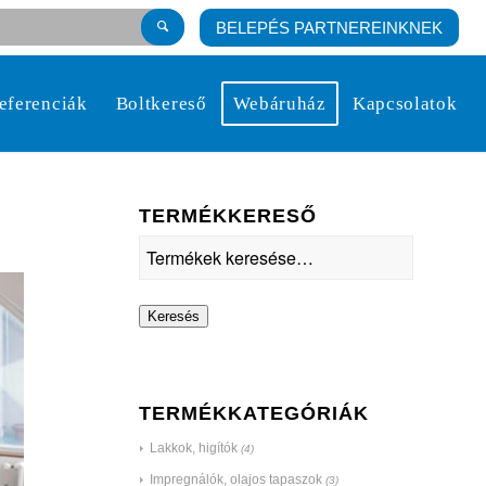
BELEPÉS PARTNEREINKNEK
eferenciák
Boltkereső
Webáruház
Kapcsolatok
TERMÉKKERESŐ
Keresés
TERMÉKKATEGÓRIÁK
Lakkok, higítók
(4)
Impregnálók, olajos tapaszok
(3)