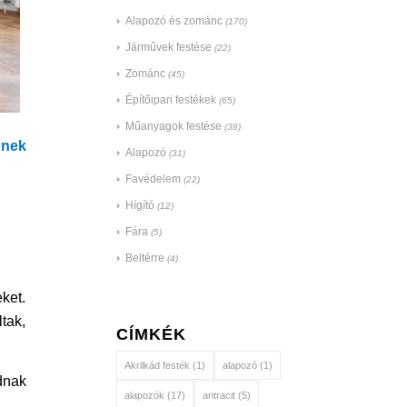
Alapozó és zománc
(170)
Járművek festése
(22)
Zománc
(45)
Építőipari festékek
(65)
Műanyagok festése
(38)
nnek
Alapozó
(31)
Favédelem
(22)
Hígító
(12)
Fára
(5)
Beltérre
(4)
ket.
tak,
CÍMKÉK
Akrilkád festék
(1)
alapozó
(1)
dnak
alapozók
(17)
antracit
(5)