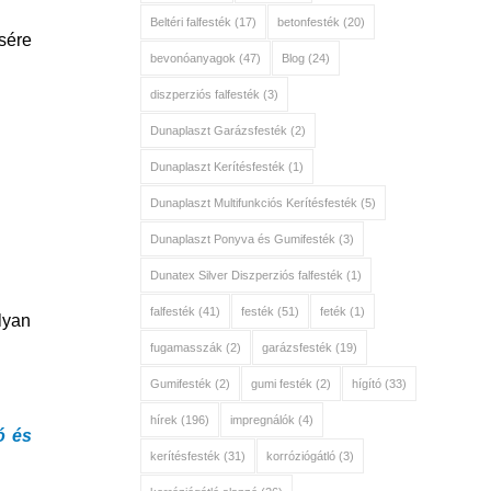
Beltéri falfesték
(17)
betonfesték
(20)
sére
bevonóanyagok
(47)
Blog
(24)
diszperziós falfesték
(3)
Dunaplaszt Garázsfesték
(2)
Dunaplaszt Kerítésfesték
(1)
Dunaplaszt Multifunkciós Kerítésfesték
(5)
Dunaplaszt Ponyva és Gumifesték
(3)
Dunatex Silver Diszperziós falfesték
(1)
falfesték
(41)
festék
(51)
feték
(1)
lyan
fugamasszák
(2)
garázsfesték
(19)
Gumifesték
(2)
gumi festék
(2)
hígító
(33)
hírek
(196)
impregnálók
(4)
ó és
kerítésfesték
(31)
korróziógátló
(3)