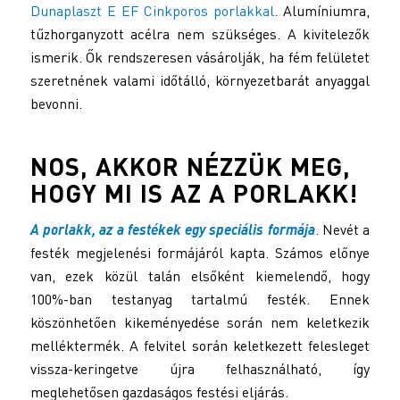
Dunaplaszt E EF Cinkporos porlakkal
. Alumíniumra,
tűzhorganyzott acélra nem szükséges. A kivitelezők
ismerik. Ők rendszeresen vásárolják, ha fém felületet
szeretnének valami időtálló, környezetbarát anyaggal
bevonni.
NOS, AKKOR NÉZZÜK MEG,
HOGY MI IS AZ A PORLAKK!
A
porlakk
, az a festékek egy speciális formája
. Nevét a
festék megjelenési formájáról kapta. Számos előnye
van, ezek közül talán elsőként kiemelendő, hogy
100%-ban testanyag tartalmú festék. Ennek
köszönhetően kikeményedése során nem keletkezik
melléktermék. A felvitel során keletkezett felesleget
vissza-keringetve újra felhasználható, így
meglehetősen gazdaságos festési eljárás.