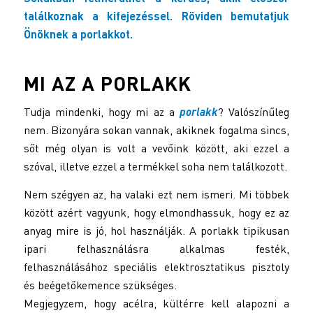
találkoznak a kifejezéssel. Röviden bemutatjuk
Önöknek a porlakkot.
MI AZ A PORLAKK
Tudja mindenki, hogy mi az a
porlakk
? Valószínűleg
nem. Bizonyára sokan vannak, akiknek fogalma sincs,
sőt még olyan is volt a vevőink között, aki ezzel a
szóval, illetve ezzel a termékkel soha nem találkozott.
Nem szégyen az, ha valaki ezt nem ismeri. Mi többek
között azért vagyunk, hogy elmondhassuk, hogy ez az
anyag mire is jó, hol használják. A porlakk tipikusan
ipari felhasználásra alkalmas festék,
felhasználásához speciális elektrosztatikus pisztoly
és beégetőkemence szükséges.
Megjegyzem, hogy acélra, kültérre kell alapozni a