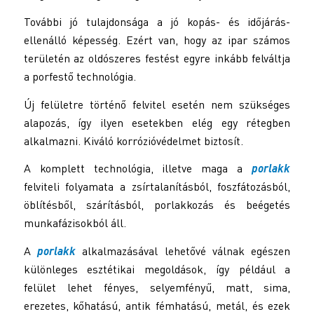
További jó tulajdonsága a jó kopás- és időjárás-
ellenálló képesség. Ezért van, hogy az ipar számos
területén az oldószeres festést egyre inkább felváltja
a porfestő technológia.
Új felületre történő felvitel esetén nem szükséges
alapozás, így ilyen esetekben elég egy rétegben
alkalmazni. Kiváló korrózióvédelmet biztosít.
A komplett technológia, illetve maga a
porlakk
felviteli folyamata a zsírtalanításból, foszfátozásból,
öblítésből, szárításból, porlakkozás és beégetés
munkafázisokból áll.
A
porlakk
alkalmazásával lehetővé válnak egészen
különleges esztétikai megoldások, így például a
felület lehet fényes, selyemfényű, matt, sima,
erezetes, kőhatású, antik fémhatású, metál, és ezek