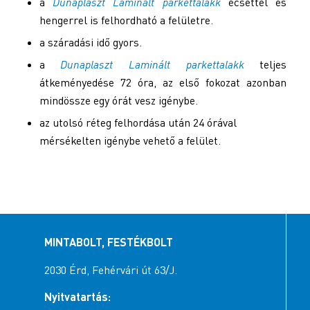
a
Dunaplaszt Laminált parkettalakk
ecsettel és
hengerrel is felhordható a felületre.
a száradási idő gyors.
a
Dunaplaszt Laminált parkettalakk
teljes
átkeményedése 72 óra, az első fokozat azonban
mindössze egy órát vesz igénybe.
az utolsó réteg felhordása után 24 órával
mérsékelten igénybe vehető a felület.
MINTABOLT, FESTÉKBOLT
2030 Érd, Fehérvári út 63/J.
Nyitvatartás: