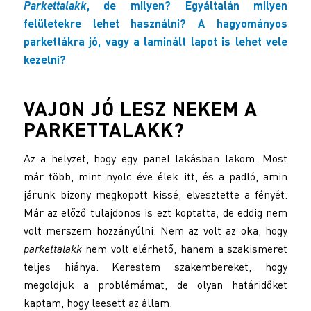
Parkettalakk
, de milyen? Egyáltalán milyen
felületekre lehet használni? A hagyományos
parkettákra jó, vagy a laminált lapot is lehet vele
kezelni?
VAJON JÓ LESZ NEKEM A
PARKETTALAKK?
Az a helyzet, hogy egy panel lakásban lakom. Most
már több, mint nyolc éve élek itt, és a padló, amin
járunk bizony megkopott kissé, elvesztette a fényét.
Már az előző tulajdonos is ezt koptatta, de eddig nem
volt merszem hozzányúlni. Nem az volt az oka, hogy
parkettalakk
nem volt elérhető, hanem a szakismeret
teljes hiánya. Kerestem szakembereket, hogy
megoldjuk a problémámat, de olyan határidőket
kaptam, hogy leesett az állam.