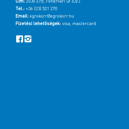
Cím:
2030 Érd, Fehérvári út 63/J.
Tel.:
+36 (23) 521 270
Email:
egrokorr@egrokorr.hu
Fizetési lehetőségek:
visa, mastercard