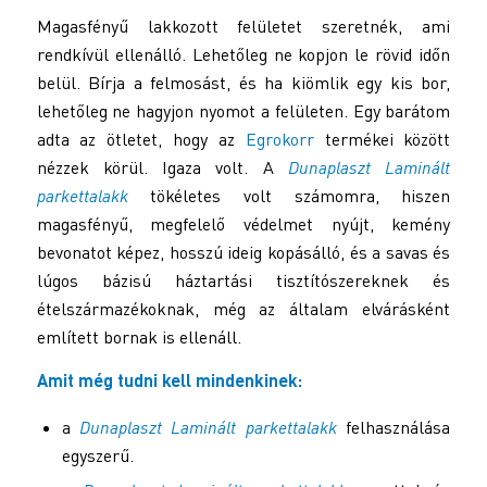
Magasfényű lakkozott felületet szeretnék, ami
rendkívül ellenálló. Lehetőleg ne kopjon le rövid időn
belül. Bírja a felmosást, és ha kiömlik egy kis bor,
lehetőleg ne hagyjon nyomot a felületen. Egy barátom
adta az ötletet, hogy az
Egrokorr
termékei között
nézzek körül. Igaza volt. A
Dunaplaszt Laminált
parkettalakk
tökéletes volt számomra, hiszen
magasfényű, megfelelő védelmet nyújt, kemény
bevonatot képez, hosszú ideig kopásálló, és a savas és
lúgos bázisú háztartási tisztítószereknek és
ételszármazékoknak, még az általam elvárásként
említett bornak is ellenáll.
Amit még tudni kell mindenkinek:
a
Dunaplaszt Laminált parkettalakk
felhasználása
egyszerű.