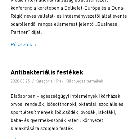
konferencia keretében a Délkelet-Európa és a Duna-
Régió neves vállalat- és intézményvezetői által évente
odaítélendő, rangos elismerést jelentő „Business
Partner” díjat.
Részletek
Antibakteriális festékek
/
2020.03.25.
Kategória:
Hírek
,
Különleges termékek
Elsősorban – egészségügyi intézmények (kórházak,
orvosi rendelők, idősotthonok), oktatási, szociális és
sportlétesítmények (bölcsödék, óvodák, iskolák),
baba- és gyermek-szobák -steril környezet
kialakítására szolgáló festék.