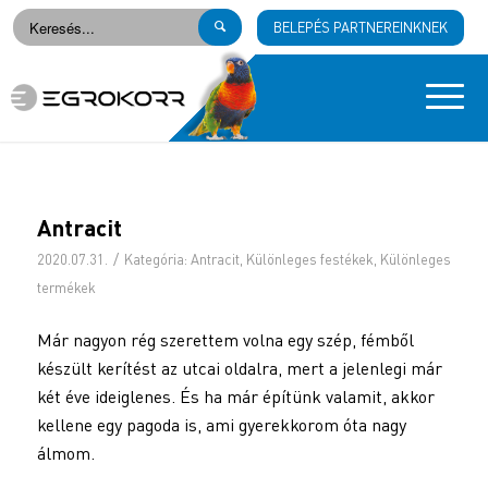
BELEPÉS PARTNEREINKNEK
Antracit
/
2020.07.31.
Kategória:
Antracit
,
Különleges festékek
,
Különleges
termékek
Már nagyon rég szerettem volna egy szép, fémből
készült kerítést az utcai oldalra, mert a jelenlegi már
két éve ideiglenes. És ha már építünk valamit, akkor
kellene egy pagoda is, ami gyerekkorom óta nagy
álmom.