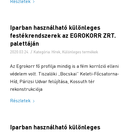
Részletek
Iparban használható különleges
festékrendszerek az EGROKORR ZRT.
palettáján
/
2020.03.24.
Kategória:
Hírek
,
Különleges termékek
Az Egrokorr fő profilja mindig is a fém korrózió elleni
védelem volt. Tiszalöki „Bocskai” Keleti-Főcsatorna-
Híd, Párizsi Udvar felújítása, Kossuth tér
rekonstrukciója
Részletek
Iparban használható különleges