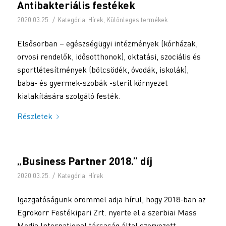
Antibakteriális festékek
/
2020.03.25.
Kategória:
Hírek
,
Különleges termékek
Elsősorban – egészségügyi intézmények (kórházak,
orvosi rendelők, idősotthonok), oktatási, szociális és
sportlétesítmények (bölcsödék, óvodák, iskolák),
baba- és gyermek-szobák -steril környezet
kialakítására szolgáló festék.
Részletek
„Business Partner 2018.” díj
/
2020.03.25.
Kategória:
Hírek
Igazgatóságunk örömmel adja hírül, hogy 2018-ban az
Egrokorr Festékipari Zrt. nyerte el a szerbiai Mass
Media International társaság által szervezett